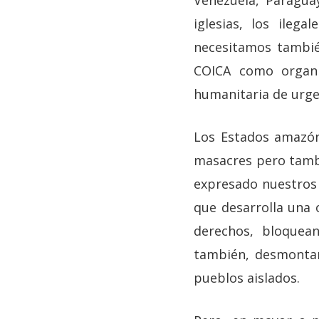
Venezuela, Paragua
iglesias, los ileg
necesitamos tambié
COICA como organiz
humanitaria de urge
Los Estados amazón
masacres pero tambi
expresado nuestros
que desarrolla una 
derechos, bloquean
también, desmontan
pueblos aislados.