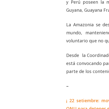
y Perú poseen la m
Guyana, Guayana Fr
La Amazonia se des
mundo, manteniend
voluntario que no q
Desde la Coordinado
está convocando par
parte de los conten
–
¡ 22 setiembre: mo
ONU para detener el