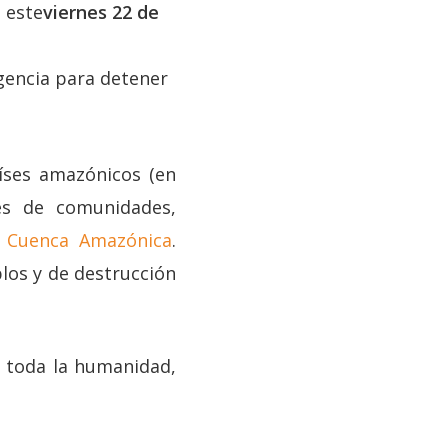
 este
viernes 22 de
gencia para detener
íses amazónicos (en
es de comunidades,
a Cuenca Amazónica
.
los y de destrucción
e toda la humanidad,