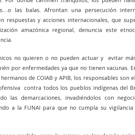
y. Por donde caminen tranquilos, los pueden halla
ales.…o las balas. Afrontan una persecución inter
n respuestas y acciones internacionales, que supe
ación amazónica regional, denuncia este etnoc
ncia.
icos no quieren o no pueden actuar y evitar má
én por enfermedades ya que no tienen vacunas. En
 hermanos de COIAB y APIB, los responsables son e
ofensiva contra todos los pueblos indígenas del Br
do las demarcaciones, invadiéndolos con negoc
do a la FUNAI para que no cumpla su vigilancia 