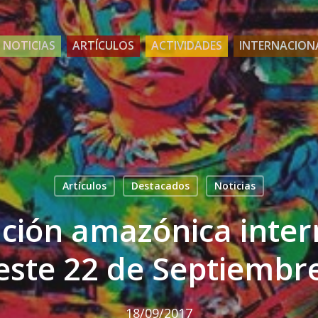
NOTICIAS
ARTÍCULOS
ACTIVIDADES
INTERNACION
Artículos
Destacados
Noticias
ación amazónica inter
este 22 de Septiembr
18/09/2017