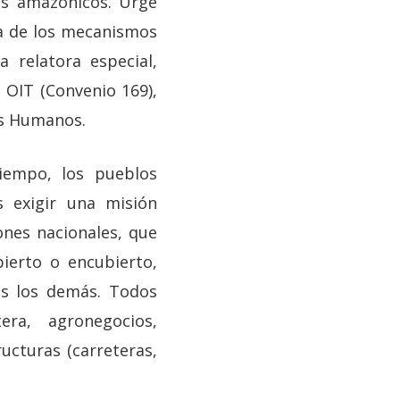
s amazónicos. Urge
a de los mecanismos
 relatora especial,
OIT (Convenio 169),
os Humanos.
iempo, los pueblos
 exigir una misión
ones nacionales, que
ierto o encubierto,
os los demás. Todos
ra, agronegocios,
ructuras (carreteras,