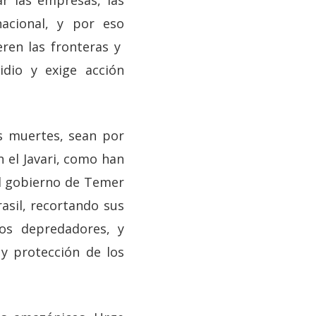
r las empresas, las
nacional, y por eso
ren las fronteras y
idio y exige acción
s muertes, sean por
 el Javari, como han
l gobierno de Temer
asil, recortando sus
ios depredadores, y
y protección de los