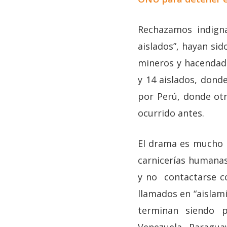
Rechazamos indign
aislados”, hayan sid
mineros y hacendado
y 14 aislados, dond
por Perú, donde ot
ocurrido antes.
El drama es mucho m
carnicerías humanas
y no contactarse co
llamados en “aislami
terminan siendo pe