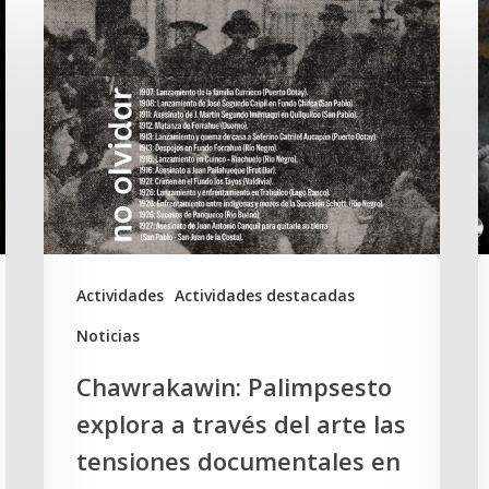
Chawrakawin:
E
Palimpsesto
d
explora
e
a
T
través
“
del
e
arte
c
las
d
tensiones
a
Actividades
Actividades destacadas
documentales
e
Noticias
en
C
Chawrakawin: Palimpsesto
la
explora a través del arte las
memoria
tensiones documentales en
Mapuche