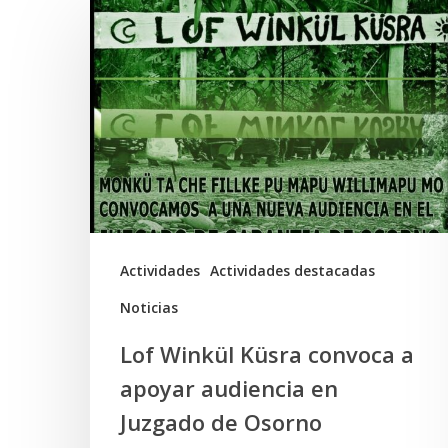
Lof
Winkül
Küsra
convoca
a
apoyar
audiencia
en
Juzgado
Actividades
Actividades destacadas
de
Noticias
Osorno
Lof Winkül Küsra convoca a
apoyar audiencia en
Juzgado de Osorno