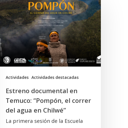
streno
ocumental
n
emuco:
Pompón,
l
orrer
el
gua
Actividades
Actividades destacadas
n
Estreno documental en
hilwé”
Temuco: “Pompón, el correr
del agua en Chilwé”
La primera sesión de la Escuela