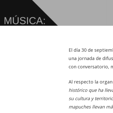
El día 30 de septiem
una jornada de difu
con conversatorio, m
Al respecto la orga
histórico que ha lle
su cultura y territor
Hit enter to search or ESC to close
mapuches llevan más