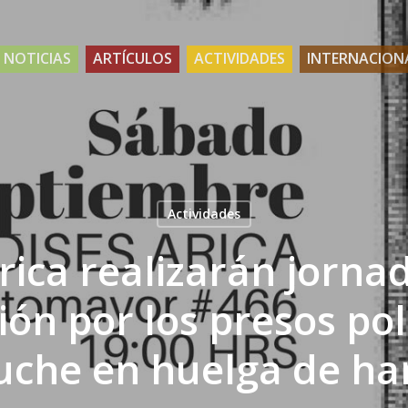
NOTICIAS
ARTÍCULOS
ACTIVIDADES
INTERNACION
Actividades
rica realizarán jorna
ión por los presos pol
che en huelga de h