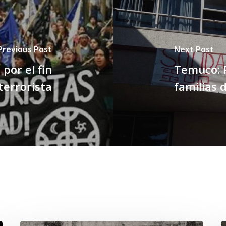
Previous Post
Next Post
por el fin
Temuco: 
terrorista
familias 