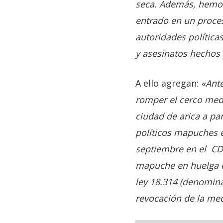
seca. Además, hemos
entrado en un proce
autoridades política
y asesinatos hechos 
A ello agregan:
«Ante
romper el cerco medi
ciudad de arica a par
políticos mapuches e
septiembre en el CDI
mapuche en huelga de
ley 18.314 (denominada
revocación de la med