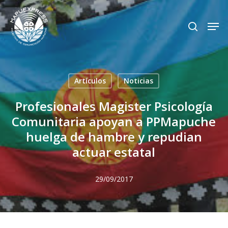
Skip
Men
search
to
Close
main
Menu
content
Artículos
Noticias
Profesionales Magister Psicología
Comunitaria apoyan a PPMapuche
huelga de hambre y repudian
actuar estatal
29/09/2017