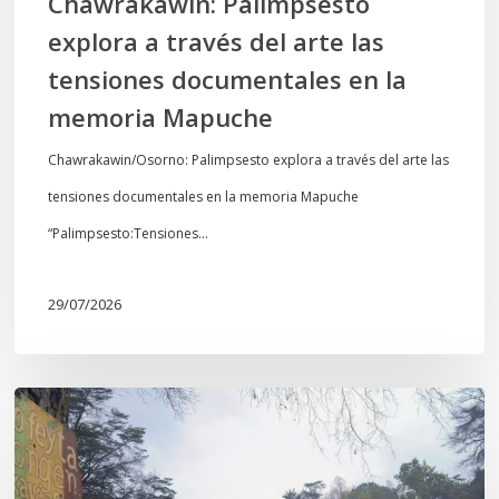
Chawrakawin: Palimpsesto
la
explora a través del arte las
memoria
tensiones documentales en la
Mapuche
memoria Mapuche
Chawrakawin/Osorno: Palimpsesto explora a través del arte las
tensiones documentales en la memoria Mapuche
“Palimpsesto:Tensiones…
29/07/2026
En
defensa
del