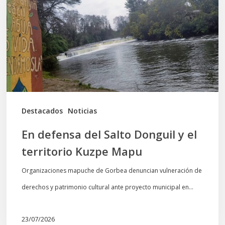
Salto
Donguil
y
el
territorio
Kuzpe
Mapu
Destacados
Noticias
En defensa del Salto Donguil y el
territorio Kuzpe Mapu
Organizaciones mapuche de Gorbea denuncian vulneración de
derechos y patrimonio cultural ante proyecto municipal en…
23/07/2026