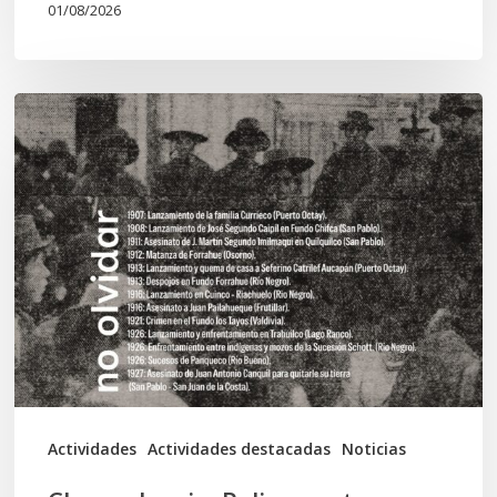
01/08/2026
Chawrakawin:
Palimpsesto
explora
a
través
del
arte
las
tensiones
documentales
Actividades
Actividades destacadas
Noticias
en