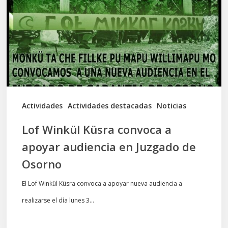
convoca
a
apoyar
audiencia
en
Juzgado
de
Actividades
Actividades destacadas
Noticias
Osorno
Lof Winkül Küsra convoca a
apoyar audiencia en Juzgado de
Osorno
El Lof Winkül Küsra convoca a apoyar nueva audiencia a
realizarse el día lunes 3…