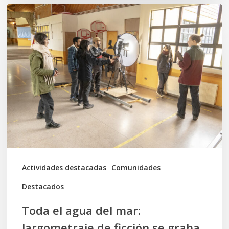
Toda
el
agua
del
mar:
largometraje
de
ficción
se
graba
Actividades destacadas
Comunidades
en
Destacados
Calbuco
Toda el agua del mar:
largometraje de ficción se graba