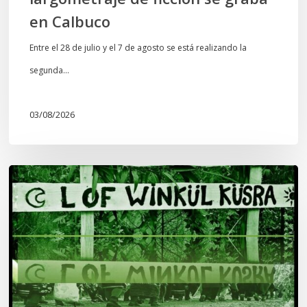
en Calbuco
Entre el 28 de julio y el 7 de agosto se está realizando la
segunda…
03/08/2026
Lof
Winkül
Küsra
convoca
a
apoyar