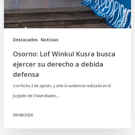
su
derecho
a
debida
Destacados
Noticias
defensa
Osorno: Lof Winkul Kusra busca
ejercer su derecho a debida
defensa
Con fecha 3 de agosto, y ante la audiencia realizada en el
Juzgado de Chawrakawin,…
09/08/2026