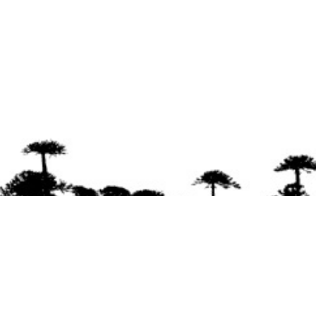
Se agradece la difusión del contenido
citando
la fuente www.mapuexpress.org