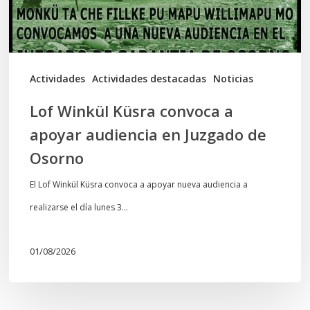
audiencia
en
Juzgado
de
Actividades
Actividades destacadas
Noticias
Osorno
Lof Winkül Küsra convoca a
apoyar audiencia en Juzgado de
Osorno
El Lof Winkül Küsra convoca a apoyar nueva audiencia a
realizarse el día lunes 3…
01/08/2026