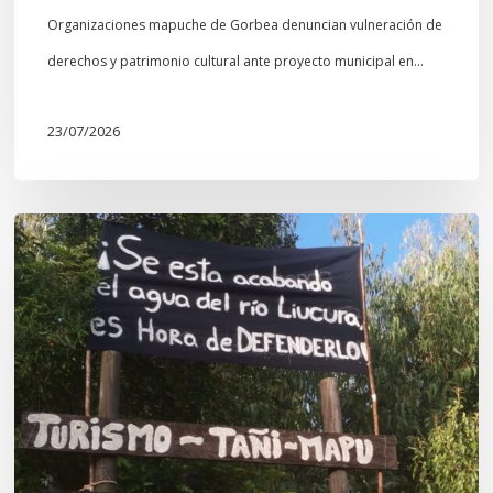
Organizaciones mapuche de Gorbea denuncian vulneración de
derechos y patrimonio cultural ante proyecto municipal en…
23/07/2026
Newen
Leufu
Ligkusra:
«el
Leufu
es
un
espacio