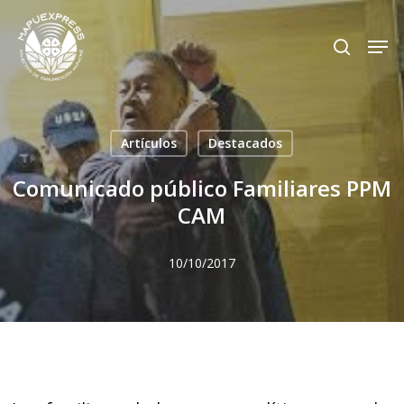
Skip
Men
search
to
Close
main
Menu
content
Artículos
Destacados
Comunicado público Familiares PPM
CAM
10/10/2017