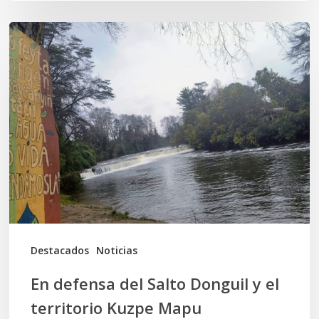
En
defensa
del
Salto
Donguil
y
el
territorio
Kuzpe
Mapu
Destacados
Noticias
En defensa del Salto Donguil y el
territorio Kuzpe Mapu