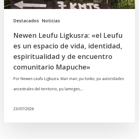
de
vida,
Destacados
Noticias
identidad,
Newen Leufu Ligkusra: «el Leufu
espiritualidad
es un espacio de vida, identidad,
y
espiritualidad y de encuentro
de
comunitario Mapuche»
encuentro
comunitario
Por Newen Leufu Ligkusra. Mari mari, pu lonko, pu autoridades
Mapuche»
ancestrales del territorio, pu lamngen,…
23/07/2026