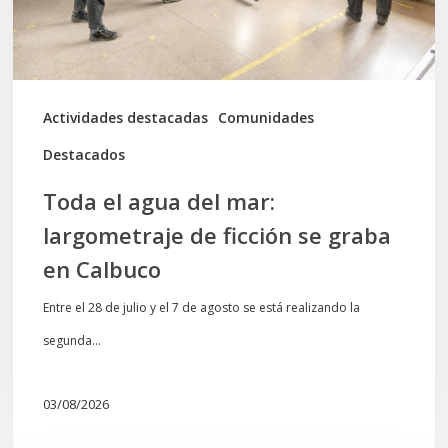
de
ficción
se
graba
Actividades destacadas
Comunidades
en
Destacados
Calbuco
Toda el agua del mar:
largometraje de ficción se graba
en Calbuco
Entre el 28 de julio y el 7 de agosto se está realizando la
segunda…
03/08/2026