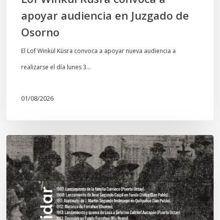
apoyar audiencia en Juzgado de
Osorno
El Lof Winkül Küsra convoca a apoyar nueva audiencia a
realizarse el día lunes 3…
01/08/2026
Chawrakawin:
Palimpsesto
explora
a
través