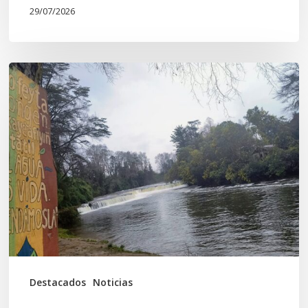
29/07/2026
En
defensa
del
Salto
Donguil
y
el
territorio
Kuzpe
Mapu
Destacados
Noticias