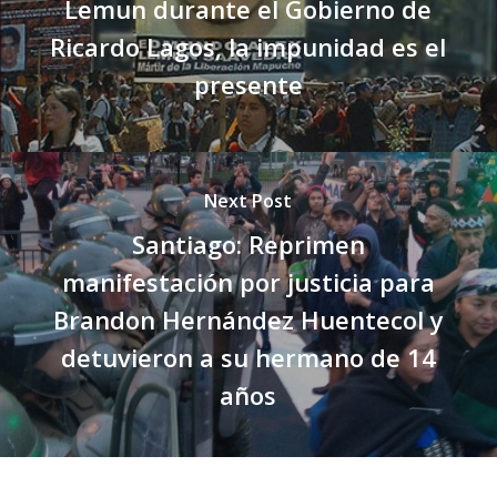
Lemun durante el Gobierno de
Ricardo Lagos, la impunidad es el
presente
Next Post
Santiago: Reprimen
manifestación por justicia para
Brandon Hernández Huentecol y
detuvieron a su hermano de 14
años