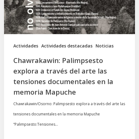
del
arte
las
tensiones
documentales
Actividades
Actividades destacadas
Noticias
en
Chawrakawin: Palimpsesto
la
explora a través del arte las
memoria
tensiones documentales en la
Mapuche
memoria Mapuche
Chawrakawin/Osorno: Palimpsesto explora a través del arte las
tensiones documentales en la memoria Mapuche
“Palimpsesto:Tensiones…