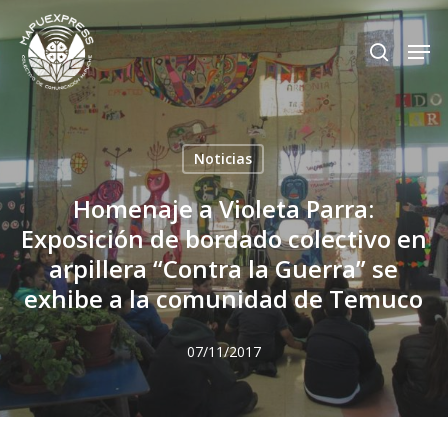
Skip
Men
search
to
Close
main
Menu
content
Noticias
Homenaje a Violeta Parra:
Exposición de bordado colectivo en
arpillera “Contra la Guerra” se
exhibe a la comunidad de Temuco
07/11/2017