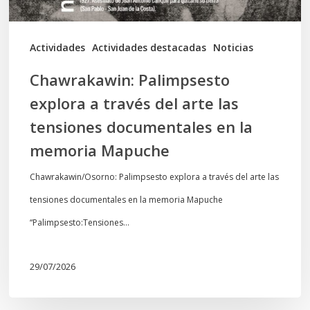
tensiones
documentales
Actividades
Actividades destacadas
Noticias
en
Chawrakawin: Palimpsesto
la
explora a través del arte las
memoria
tensiones documentales en la
Mapuche
memoria Mapuche
Chawrakawin/Osorno: Palimpsesto explora a través del arte las
tensiones documentales en la memoria Mapuche
“Palimpsesto:Tensiones…
29/07/2026