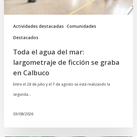
ficción
se
graba
Actividades destacadas
Comunidades
en
Destacados
Calbuco
Toda el agua del mar:
largometraje de ficción se graba
en Calbuco
Entre el 28 de julio y el 7 de agosto se está realizando la
segunda…
03/08/2026