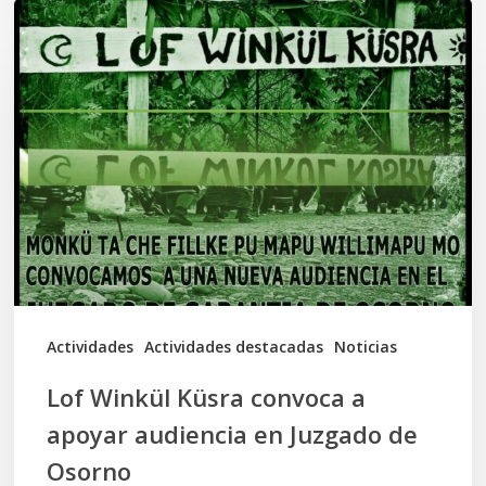
Lof
Winkül
Küsra
convoca
a
apoyar
audiencia
en
Juzgado
de
Actividades
Actividades destacadas
Noticias
Osorno
Lof Winkül Küsra convoca a
apoyar audiencia en Juzgado de
Osorno