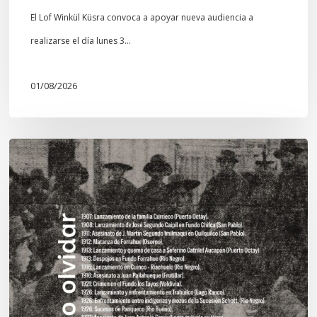
El Lof Winkül Küsra convoca a apoyar nueva audiencia a
realizarse el día lunes 3…
01/08/2026
Chawrakawin:
Palimpsesto
explora
a
través
del
arte
las