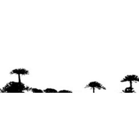
Se agradece la difusión del contenido
citando
la fuente www.mapuexpress.org