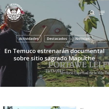
Skip
Men
search
to
Close
main
Menu
content
Actividades
Destacados
Noticias
En Temuco estrenarán documental
sobre sitio sagrado Mapuche
22/11/2017