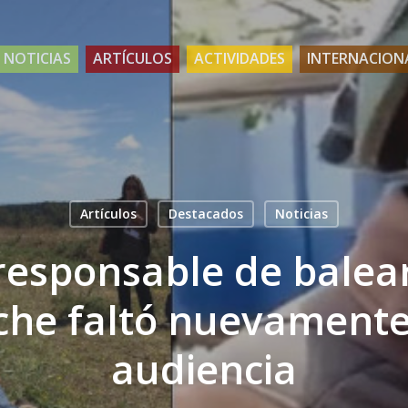
NOTICIAS
ARTÍCULOS
ACTIVIDADES
INTERNACION
Artículos
Destacados
Noticias
responsable de balear
he faltó nuevamente
audiencia