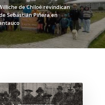
Williche de Chiloé revindican
de Sebastián Piñera en
antauco
hawrakawin:
alimpsesto
xplora