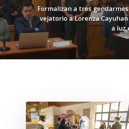
Formalizan a tres gendarmes
vejatorio a Lorenza Cayuhan
a luz
Related Posts
Toda
el
agua