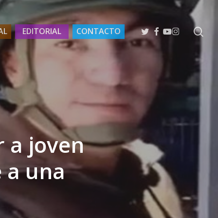
se
TWITTER
FACEBOOK
YOUTUBE
INSTAGRAM
AL
EDITORIAL
CONTACTO
 a joven
 a una