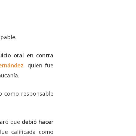
lpable.
icio oral en contra
ernández
, quien fue
aucanía.
ado como responsable
laró que
debió hacer
fue calificada como