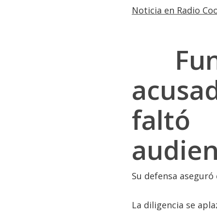
Noticia en Radio Coo
Func
acusa
falt
audien
Su defensa aseguró q
La diligencia se apl