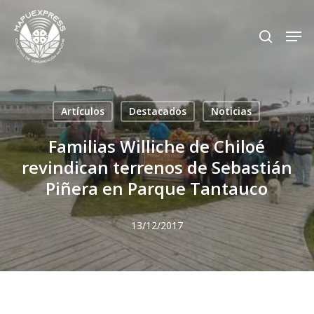
Skip
Men
search
to
Close
main
Menu
content
Artículos
Destacados
Noticias
Familias Williche de Chiloé
revindican terrenos de Sebastián
Piñera en Parque Tantauco
13/12/2017