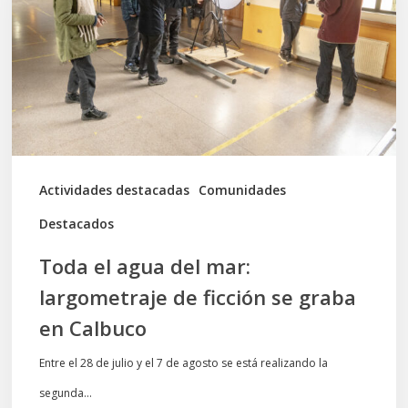
del
mar:
largometraje
de
ficción
se
graba
Actividades destacadas
Comunidades
en
Destacados
Calbuco
Toda el agua del mar:
largometraje de ficción se graba
en Calbuco
Entre el 28 de julio y el 7 de agosto se está realizando la
segunda…