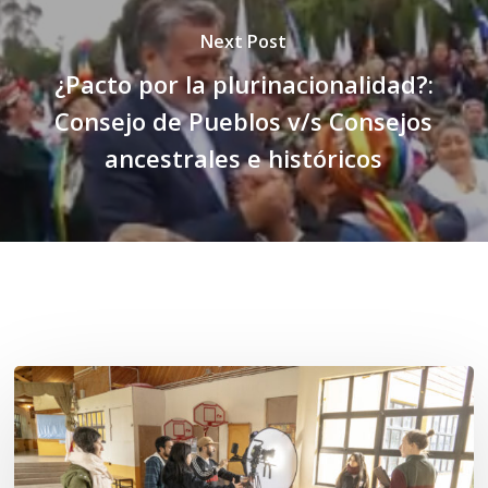
Next Post
¿Pacto por la plurinacionalidad?:
Consejo de Pueblos v/s Consejos
ancestrales e históricos
Related Posts
Toda
el
agua