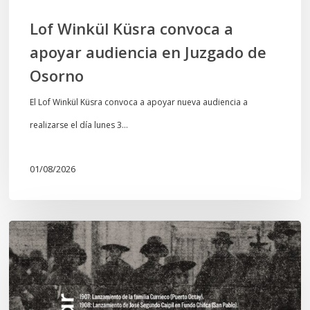
Osorno
Lof Winkül Küsra convoca a
apoyar audiencia en Juzgado de
Osorno
El Lof Winkül Küsra convoca a apoyar nueva audiencia a
realizarse el día lunes 3…
01/08/2026
Chawrakawin:
Palimpsesto
explora
a