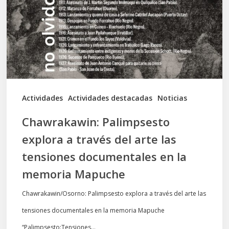
través
del
arte
las
tensiones
documentales
Actividades
Actividades destacadas
Noticias
en
Chawrakawin: Palimpsesto
la
explora a través del arte las
memoria
tensiones documentales en la
Mapuche
memoria Mapuche
Chawrakawin/Osorno: Palimpsesto explora a través del arte las
tensiones documentales en la memoria Mapuche
“Palimpsesto:Tensiones…