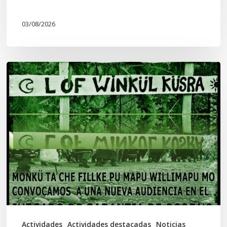
03/08/2026
Lof
Winkül
Küsra
convoca
a
apoyar
audiencia
en
Juzgado
de
Actividades
Actividades destacadas
Noticias