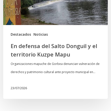
el
territorio
Kuzpe
Mapu
Destacados
Noticias
En defensa del Salto Donguil y el
territorio Kuzpe Mapu
Organizaciones mapuche de Gorbea denuncian vulneración de
derechos y patrimonio cultural ante proyecto municipal en…
23/07/2026