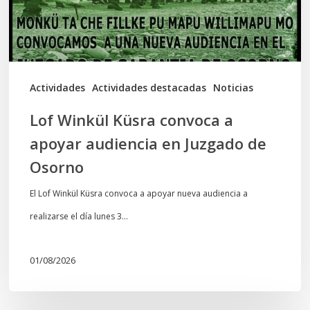
audiencia
en
Juzgado
de
Actividades
Actividades destacadas
Noticias
Osorno
Lof Winkül Küsra convoca a
apoyar audiencia en Juzgado de
Osorno
El Lof Winkül Küsra convoca a apoyar nueva audiencia a
realizarse el día lunes 3…
01/08/2026