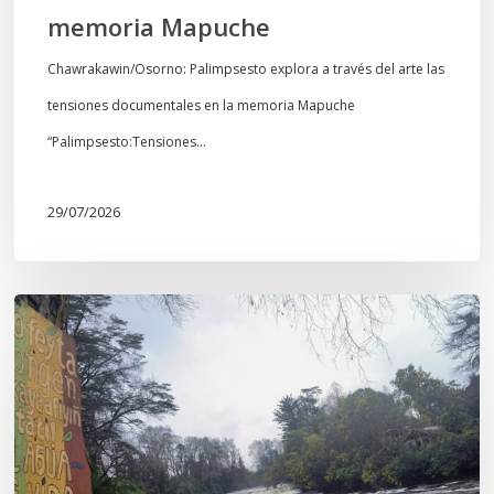
memoria Mapuche
Chawrakawin/Osorno: Palimpsesto explora a través del arte las
tensiones documentales en la memoria Mapuche
“Palimpsesto:Tensiones…
29/07/2026
En
defensa
del
Salto
Donguil
y