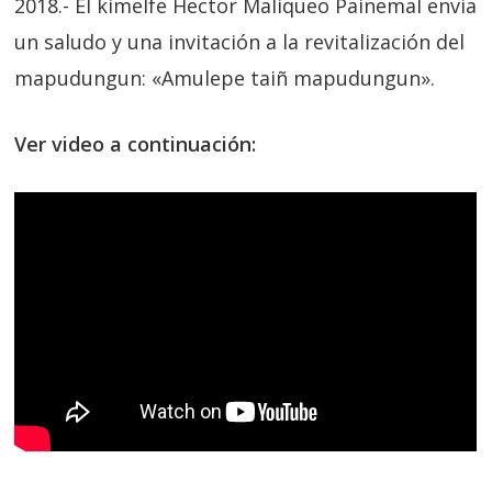
2018.- El kimelfe Hector Maliqueo Painemal envía
un saludo y una invitación a la revitalización del
mapudungun: «Amulepe taiñ mapudungun».
Ver video a continuación: