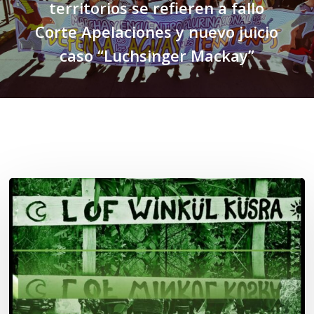
territorios se refieren a fallo
Corte Apelaciones y nuevo juicio
caso “Luchsinger Mackay”
Related Posts
Lof
Winkül
Küsra
convoca
a
apoyar