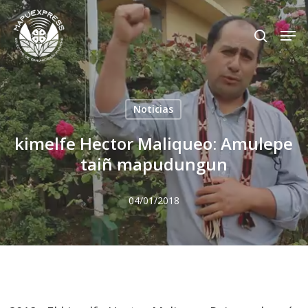
Skip
Men
search
to
Close
main
Menu
content
Noticias
kimelfe Hector Maliqueo: Amulepe
taiñ mapudungun
04/01/2018