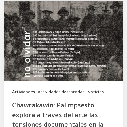
Chawrakawin:
Palimpsesto
explora
a
través
del
arte
las
tensiones
documentales
Actividades
Actividades destacadas
Noticias
en
Chawrakawin: Palimpsesto
la
explora a través del arte las
memoria
tensiones documentales en la
Mapuche