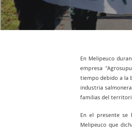
En Melipeuco durante
empresa “Agrosupue
tiempo debido a la b
industria salmonera,
familias del territori
En el presente se 
Hit enter to search or ESC to close
Melipeuco que dich