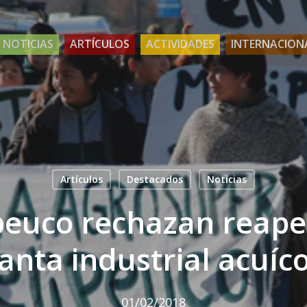
NOTICIAS
ARTÍCULOS
ACTIVIDADES
INTERNACION
Artículos
Destacados
Noticias
peuco rechazan reape
anta industrial acuíc
01/02/2018