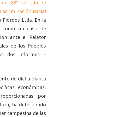
 del 83° periodo de
Discriminación Racial
 Fiordos Ltda. En la
o como un caso de
ión ante el Relator
ales de los Pueblos
ios dos informes –
ento de dicha planta
cíficas: económicas,
 proporcionadas por
ltura, ha deteriorado
iliar campesina de las