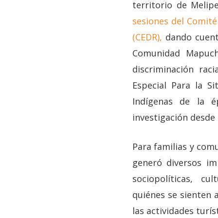
territorio de Meli
sesiones del Comité 
(CEDR),
dando cuenta
Comunidad Mapuch
discriminación rac
Especial Para la S
Indígenas de la é
investigación desde l
Para familias y com
generó diversos imp
sociopolíticas, cu
quiénes se sienten a
las actividades turís