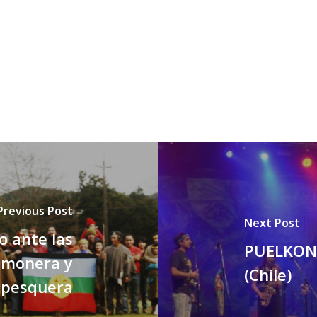
Previous Post
Next Post
o ante las
PUELKONA
almonera y
(Chile)
pesquera