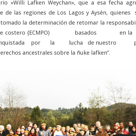
orio »Willi Lafken Weychan», que a esa fecha a
he de las regiones de Los Lagos y Aysén, quienes
omado la determinación de retomar la responsabil
 borde costero {ECMPO) basados en l
uistada por la lucha de nuestro pueb
erechos ancestrales sobre la ñuke lafken”.