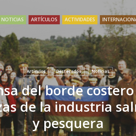
NOTICIAS
ARTÍCULOS
ACTIVIDADES
INTERNACION
Artículos
Destacados
Noticias
sa del borde costero
s de la industria s
y pesquera