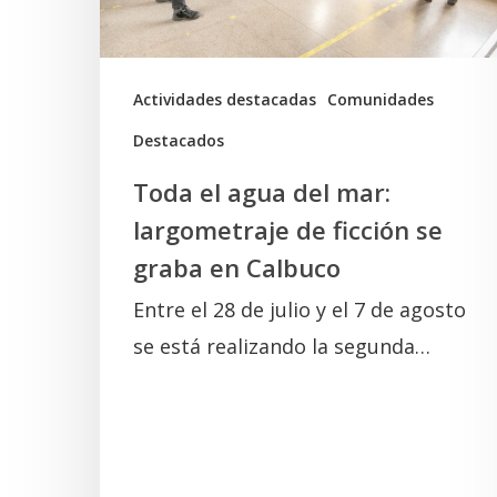
de
ficción
se
Actividades destacadas
Comunidades
graba
Destacados
en
Toda el agua del mar:
Calbuco
largometraje de ficción se
graba en Calbuco
Entre el 28 de julio y el 7 de agosto
se está realizando la segunda…