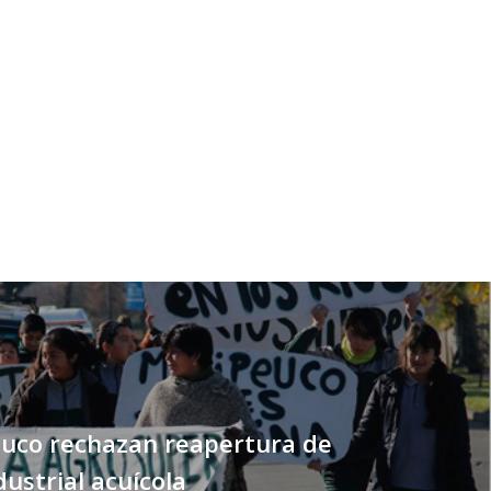
euco rechazan reapertura de
dustrial acuícola