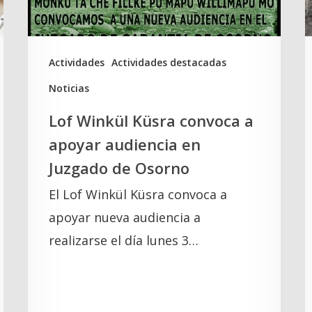
audiencia
a
en
l
Juzgado
t
Actividades
Actividades destacadas
de
d
Noticias
Osorno
e
Lof Winkül Küsra convoca a
l
apoyar audiencia en
Juzgado de Osorno
El Lof Winkül Küsra convoca a
apoyar nueva audiencia a
realizarse el día lunes 3…