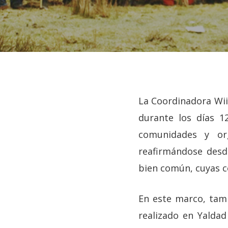
La Coordinadora Wii
durante los días 1
comunidades y org
reafirmándose desde
bien común, cuyas c
Hit enter to search or ESC to close
En este marco, tamb
realizado en Yalda