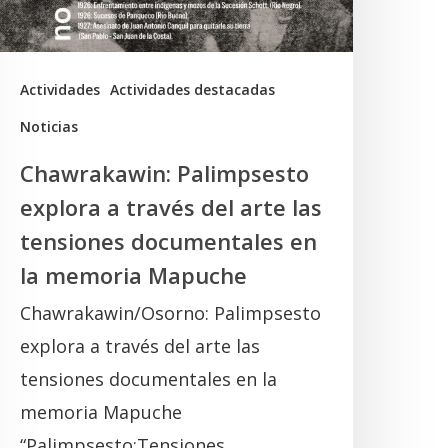
rte
as
ensiones
Actividades
Actividades destacadas
ocumentales
Noticias
n
Chawrakawin: Palimpsesto
a
explora a través del arte las
memoria
tensiones documentales en
Mapuche
la memoria Mapuche
Chawrakawin/Osorno: Palimpsesto
explora a través del arte las
tensiones documentales en la
memoria Mapuche
“Palimpsesto:Tensiones…