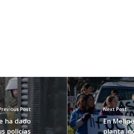
Previous Post
Next Post
le ha dado
En Melip
s policías
planta in