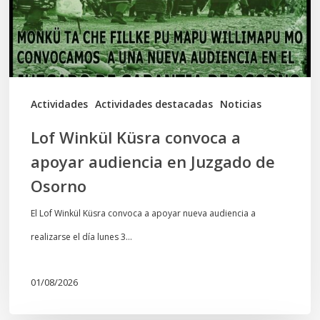
apoyar
audiencia
en
Juzgado
de
Actividades
Actividades destacadas
Noticias
Osorno
Lof Winkül Küsra convoca a
apoyar audiencia en Juzgado de
Osorno
El Lof Winkül Küsra convoca a apoyar nueva audiencia a
realizarse el día lunes 3…
01/08/2026