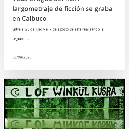
largometraje de ficción se graba
en Calbuco
Entre el 28 de julio y el 7 de agosto se está realizando la
segunda…
03/08/2026
Lof
Winkül
Küsra
convoca
a