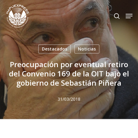
Skip
Men
search
to
Close
main
Menu
content
Destacados
Noticias
Preocupación por eventual retiro
del Convenio 169 de la OIT bajo el
gobierno de Sebastián Piñera
31/03/2018