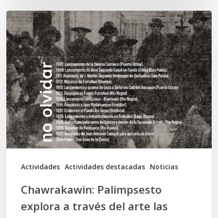
Chawrakawin:
Palimpsesto
explora
a
través
del
arte
las
tensiones
documentales
Actividades
Actividades destacadas
Noticias
en
Chawrakawin: Palimpsesto
la
explora a través del arte las
memoria