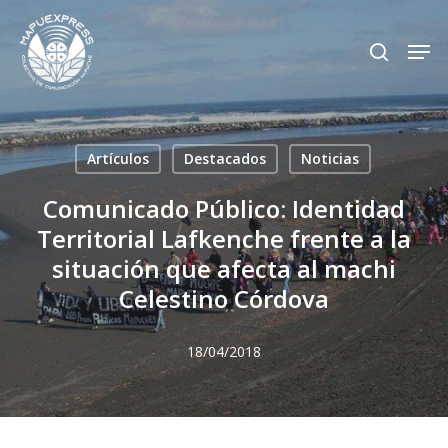
Skip
Men
search
to
Close
main
Menu
content
Artículos
Destacados
Noticias
Comunicado Público: Identidad
Territorial Lafkenche frente a la
situación que afecta al machi
Celestino Córdova
18/04/2018