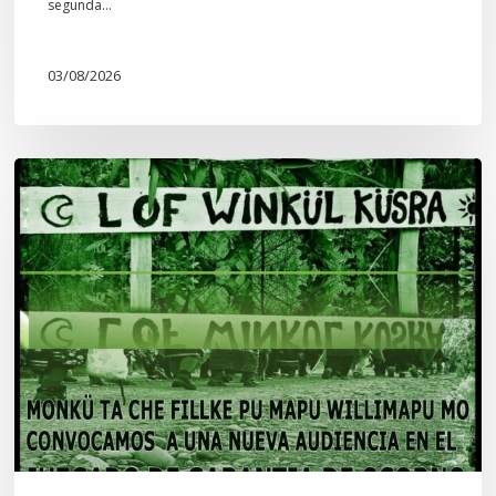
segunda…
03/08/2026
Lof
Winkül
Küsra
convoca
a
apoyar
audiencia
en
Juzgado