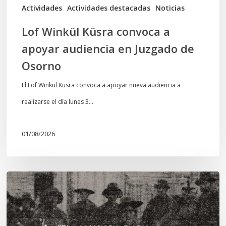
de
Actividades
Actividades destacadas
Noticias
Osorno
Lof Winkül Küsra convoca a
apoyar audiencia en Juzgado de
Osorno
El Lof Winkül Küsra convoca a apoyar nueva audiencia a
realizarse el día lunes 3…
01/08/2026
Chawrakawin:
Palimpsesto
explora