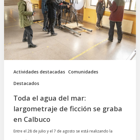
del
mar:
largometraje
de
ficción
se
graba
Actividades destacadas
Comunidades
en
Destacados
Calbuco
Toda el agua del mar:
largometraje de ficción se graba
en Calbuco
Entre el 28 de julio y el 7 de agosto se está realizando la