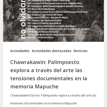
a
través
del
arte
las
tensiones
documentales
Actividades
Actividades destacadas
Noticias
en
Chawrakawin: Palimpsesto
la
explora a través del arte las
memoria
tensiones documentales en la
Mapuche
memoria Mapuche
Chawrakawin/Osorno: Palimpsesto explora a través del arte las
tensiones documentales en la memoria Mapuche