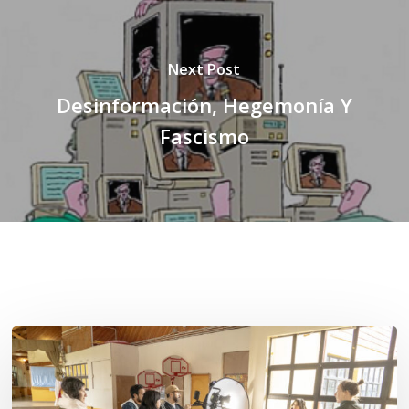
Next Post
Desinformación, Hegemonía Y
Fascismo
Related Posts
Toda
el
agua