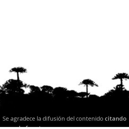
Se agradece la difusión del contenido
citando
la fuente www.mapuexpress.org