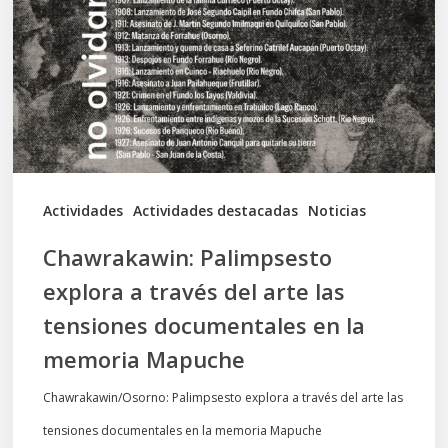
a
través
del
arte
las
tensiones
documentales
Actividades
Actividades destacadas
Noticias
en
Chawrakawin: Palimpsesto
la
explora a través del arte las
memoria
tensiones documentales en la
Mapuche
memoria Mapuche
Chawrakawin/Osorno: Palimpsesto explora a través del arte las
tensiones documentales en la memoria Mapuche