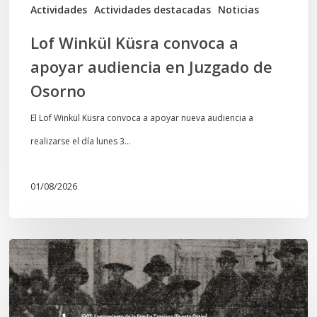
de
Actividades
Actividades destacadas
Noticias
Osorno
Lof Winkül Küsra convoca a
apoyar audiencia en Juzgado de
Osorno
El Lof Winkül Küsra convoca a apoyar nueva audiencia a
realizarse el día lunes 3…
01/08/2026
Chawrakawin:
Palimpsesto
explora