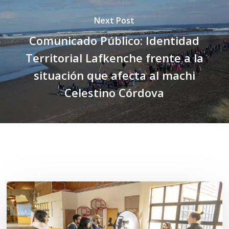
Next Post
Comunicado Público: Identidad
Territorial Lafkenche frente a la
situación que afecta al machi
Celestino Córdova
Related Posts
Toda
el
agua