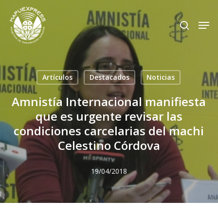
Skip
Men
search
to
Close
main
Menu
content
Artículos
Destacados
Noticias
Amnistía Internacional manifiesta
que es urgente revisar las
condiciones carcelarias del machi
Celestino Córdova
19/04/2018