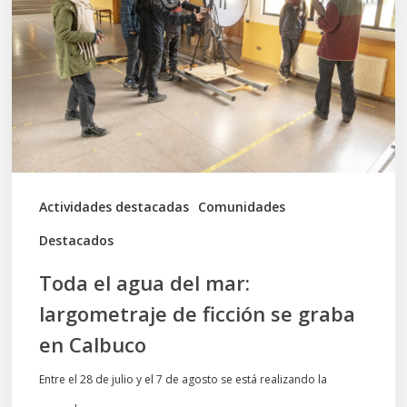
del
mar:
largometraje
de
ficción
se
graba
Actividades destacadas
Comunidades
en
Destacados
Calbuco
Toda el agua del mar:
largometraje de ficción se graba
en Calbuco
Entre el 28 de julio y el 7 de agosto se está realizando la