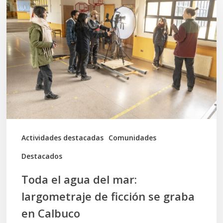
el
agua
del
mar:
largometraje
de
ficción
se
graba
Actividades destacadas
Comunidades
en
Destacados
Calbuco
Toda el agua del mar:
largometraje de ficción se graba
en Calbuco