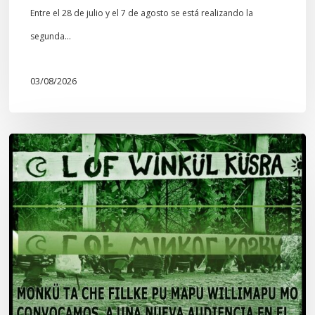
Entre el 28 de julio y el 7 de agosto se está realizando la
segunda…
03/08/2026
Lof
Winkül
Küsra
convoca
a
apoyar
audiencia
en