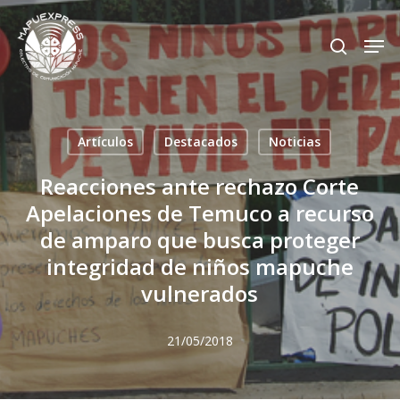
Skip
Men
search
to
Close
main
Menu
content
Artículos
Destacados
Noticias
Reacciones ante rechazo Corte
Apelaciones de Temuco a recurso
de amparo que busca proteger
integridad de niños mapuche
vulnerados
21/05/2018