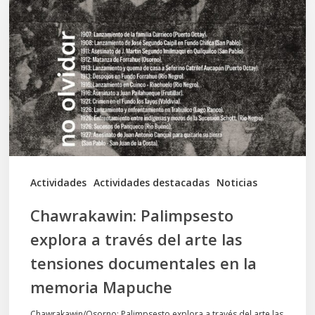
explora
a
través
del
arte
las
tensiones
documentales
Actividades
Actividades destacadas
Noticias
en
Chawrakawin: Palimpsesto
la
explora a través del arte las
memoria
tensiones documentales en la
Mapuche
memoria Mapuche
Chawrakawin/Osorno: Palimpsesto explora a través del arte las