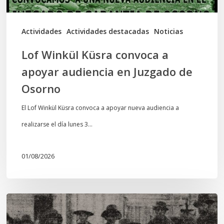
Juzgado
de
Actividades
Actividades destacadas
Noticias
Osorno
Lof Winkül Küsra convoca a
apoyar audiencia en Juzgado de
Osorno
El Lof Winkül Küsra convoca a apoyar nueva audiencia a
realizarse el día lunes 3…
01/08/2026
Chawrakawin:
Palimpsesto