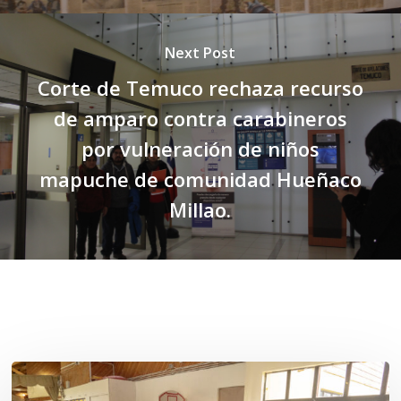
Next Post
Corte de Temuco rechaza recurso
de amparo contra carabineros
por vulneración de niños
mapuche de comunidad Hueñaco
Millao.
Related Posts
Toda