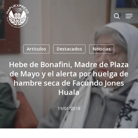
Skip
Men
search
to
Close
main
Menu
content
Artículos
Destacados
Noticias
Hebe de Bonafini, Madre de Plaza
de Mayo y el alerta por huelga de
hambre seca de Facundo Jones
Huala
19/06/2018