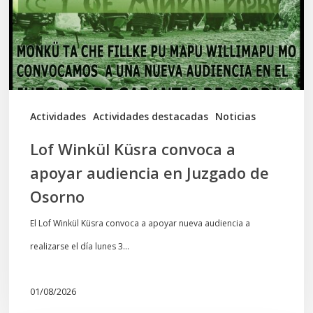
apoyar
audiencia
en
Juzgado
de
Actividades
Actividades destacadas
Noticias
Osorno
Lof Winkül Küsra convoca a
apoyar audiencia en Juzgado de
Osorno
El Lof Winkül Küsra convoca a apoyar nueva audiencia a
realizarse el día lunes 3…
01/08/2026