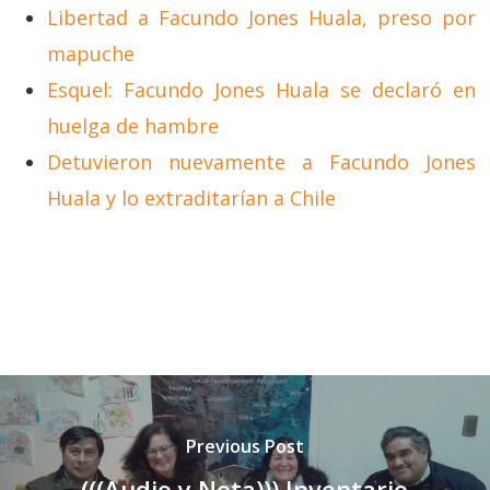
Libertad a Facundo Jones Huala, preso por
mapuche
Esquel: Facundo Jones Huala se declaró en
huelga de hambre
Detuvieron nuevamente a Facundo Jones
Huala y lo extraditarían a Chile
Previous Post
(((Audio y Nota))) Inventario