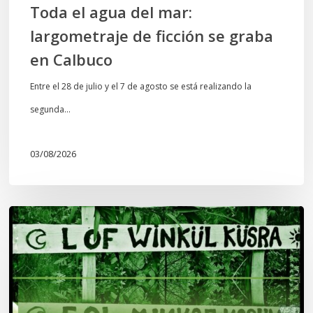
Toda el agua del mar:
largometraje de ficción se graba
en Calbuco
Entre el 28 de julio y el 7 de agosto se está realizando la
segunda…
03/08/2026
Lof
Winkül
Küsra
convoca
a