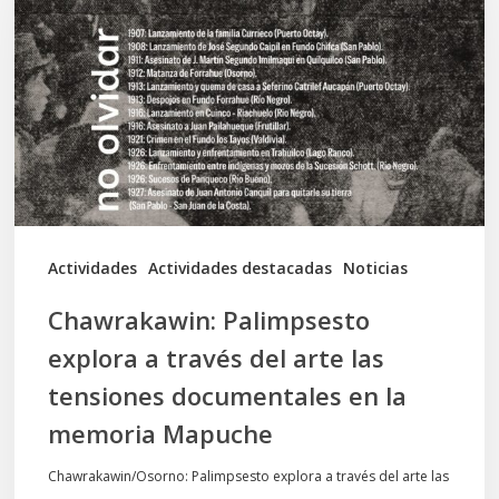
explora
a
través
del
arte
las
tensiones
documentales
Actividades
Actividades destacadas
Noticias
en
Chawrakawin: Palimpsesto
la
explora a través del arte las
memoria
tensiones documentales en la
Mapuche
memoria Mapuche
Chawrakawin/Osorno: Palimpsesto explora a través del arte las