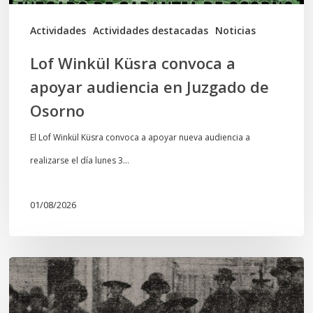
Juzgado
de
Actividades
Actividades destacadas
Noticias
Osorno
Lof Winkül Küsra convoca a
apoyar audiencia en Juzgado de
Osorno
El Lof Winkül Küsra convoca a apoyar nueva audiencia a
realizarse el día lunes 3…
01/08/2026
Chawrakawin:
Palimpsesto