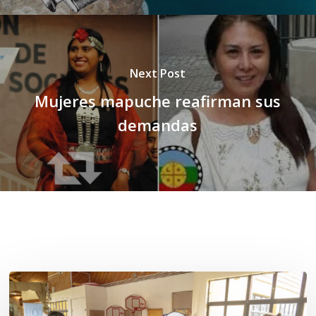
Next Post
Mujeres mapuche reafirman sus
demandas
Related Posts
Toda
el