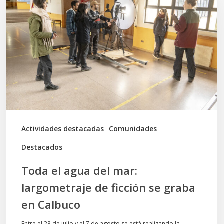
agua
del
mar:
largometraje
de
ficción
se
graba
Actividades destacadas
Comunidades
en
Destacados
Calbuco
Toda el agua del mar:
largometraje de ficción se graba
en Calbuco
Entre el 28 de julio y el 7 de agosto se está realizando la