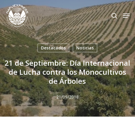
Skip
Men
search
to
Close
main
Menu
content
Destacados
Noticias
21 de Septiembre: Día Internacional
de Lucha contra los Monocultivos
de Árboles
21/09/2018