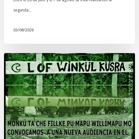
segunda…
03/08/2026
Lof
Winkül
Küsra
convoca
a
apoyar
audiencia
en