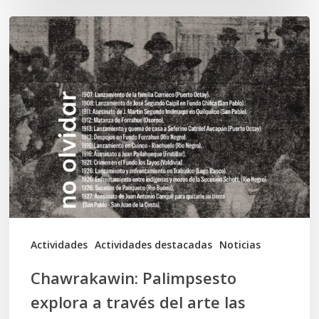
Chawrakawin:
Palimpsesto
explora
a
través
del
arte
las
tensiones
documentales
Actividades
Actividades destacadas
Noticias
en
Chawrakawin: Palimpsesto
la
explora a través del arte las
memoria