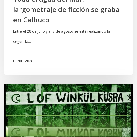
largometraje de ficción se graba
en Calbuco
Entre el 28 de julio y el 7 de agosto se está realizando la
segunda…
03/08/2026
Lof
Winkül
Küsra
convoca
a