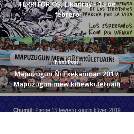
TERRITORIOS, Likanray - 15 de
febrero
Next Post
Mapuzugun Ñi Txekañman 2019:
Mapuzugun mew kiñewkületuaiñ