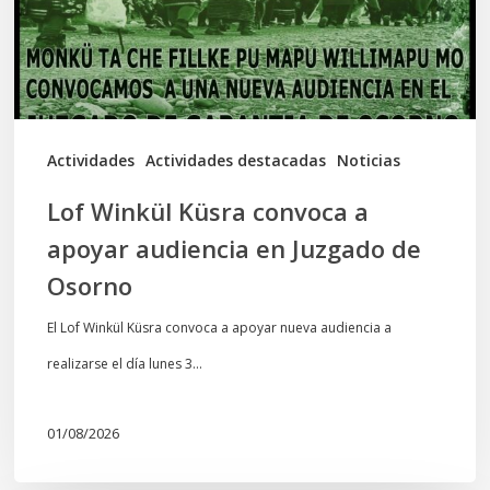
apoyar
audiencia
en
Juzgado
de
Actividades
Actividades destacadas
Noticias
Osorno
Lof Winkül Küsra convoca a
apoyar audiencia en Juzgado de
Osorno
El Lof Winkül Küsra convoca a apoyar nueva audiencia a
realizarse el día lunes 3…
01/08/2026