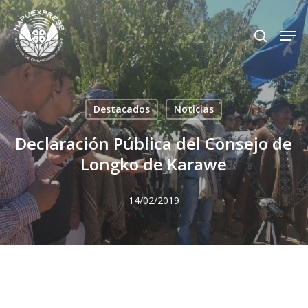
Skip
Men
search
to
Close
main
Menu
content
Destacados
Noticias
Declaración Pública del Consejo de
Longko de Karawe
14/02/2019