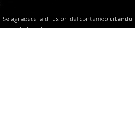
Se agradece la difusión del contenido
citando
la fuente www.mapuexpress.org
Desde el año 2000, ejerciendo el derecho a la
comunicación Mapuche en Wallmapu.