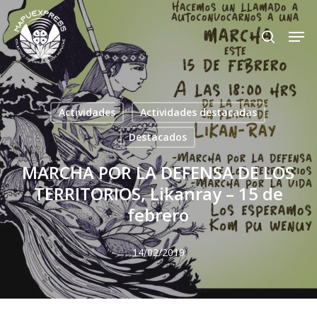
Skip
Men
search
to
Close
main
Menu
content
Actividades
Actividades destacadas
Destacados
MARCHA POR LA DEFENSA DE LOS
TERRITORIOS, Likanray – 15 de
febrero
14/02/2019