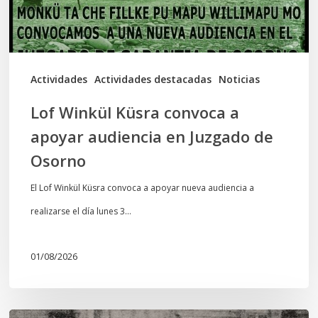
audiencia
en
Juzgado
de
Actividades
Actividades destacadas
Noticias
Osorno
Lof Winkül Küsra convoca a
apoyar audiencia en Juzgado de
Osorno
El Lof Winkül Küsra convoca a apoyar nueva audiencia a
realizarse el día lunes 3…
01/08/2026