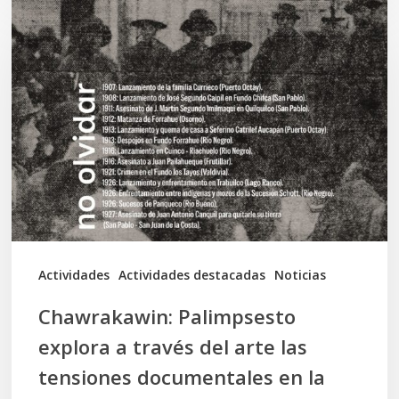
Chawrakawin:
Palimpsesto
explora
a
través
del
arte
las
tensiones
documentales
Actividades
Actividades destacadas
Noticias
en
Chawrakawin: Palimpsesto
la
explora a través del arte las
memoria
tensiones documentales en la
Mapuche