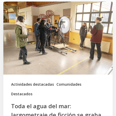
Toda
el
agua
del
mar:
largometraje
de
ficción
se
graba
Actividades destacadas
Comunidades
en
Destacados
Calbuco
Toda el agua del mar:
largometraje de ficción se graba