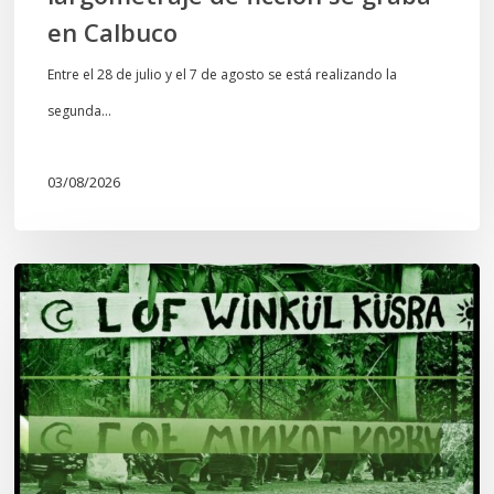
en Calbuco
Entre el 28 de julio y el 7 de agosto se está realizando la
segunda…
03/08/2026
Lof
Winkül
Küsra
convoca
a
apoyar