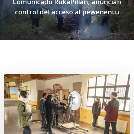
Comunicado RukaPillan, anuncian
control del acceso al pewenentu
Related Posts
Toda
el
agua
del
mar:
largometraje