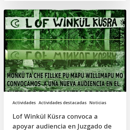
Lof
Winkül
Küsra
convoca
a
apoyar
audiencia
en
Juzgado
de
Actividades
Actividades destacadas
Noticias
Osorno
Lof Winkül Küsra convoca a
apoyar audiencia en Juzgado de