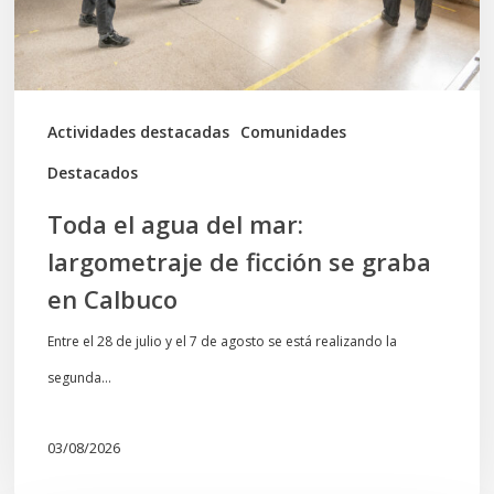
de
ficción
se
graba
Actividades destacadas
Comunidades
en
Destacados
Calbuco
Toda el agua del mar:
largometraje de ficción se graba
en Calbuco
Entre el 28 de julio y el 7 de agosto se está realizando la
segunda…
03/08/2026