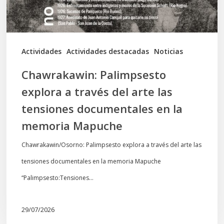
las
tensiones
documentales
Actividades
Actividades destacadas
Noticias
en
Chawrakawin: Palimpsesto
la
explora a través del arte las
memoria
tensiones documentales en la
Mapuche
memoria Mapuche
Chawrakawin/Osorno: Palimpsesto explora a través del arte las
tensiones documentales en la memoria Mapuche
“Palimpsesto:Tensiones…
29/07/2026