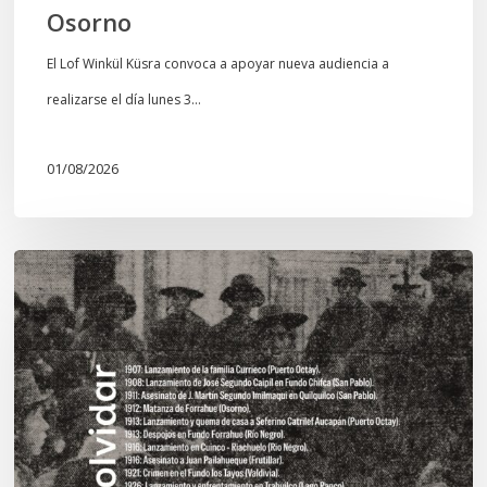
Osorno
El Lof Winkül Küsra convoca a apoyar nueva audiencia a
realizarse el día lunes 3…
01/08/2026
Chawrakawin:
Palimpsesto
explora
a
través
del
arte