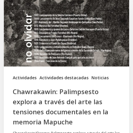
explora
a
través
del
arte
las
tensiones
documentales
Actividades
Actividades destacadas
Noticias
en
Chawrakawin: Palimpsesto
la
explora a través del arte las
memoria
tensiones documentales en la
Mapuche
memoria Mapuche