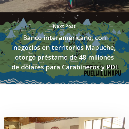
Next Post
Banco interamericano, con
negocios en territorios Mapuche,
otorgó préstamo de 48 millones
de dólares para Carabineros y PDI
Related Posts
Toda