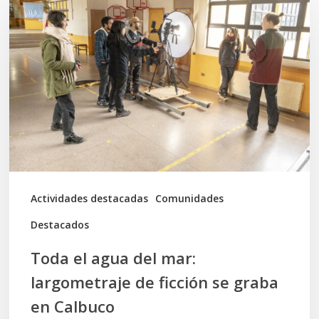
el
agua
del
mar:
largometraje
de
ficción
se
graba
Actividades destacadas
Comunidades
en
Destacados
Calbuco
Toda el agua del mar:
largometraje de ficción se graba
en Calbuco