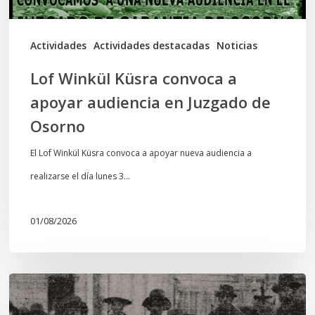
Juzgado
de
Actividades
Actividades destacadas
Noticias
Osorno
Lof Winkül Küsra convoca a
apoyar audiencia en Juzgado de
Osorno
El Lof Winkül Küsra convoca a apoyar nueva audiencia a
realizarse el día lunes 3…
01/08/2026
Chawrakawin:
Palimpsesto