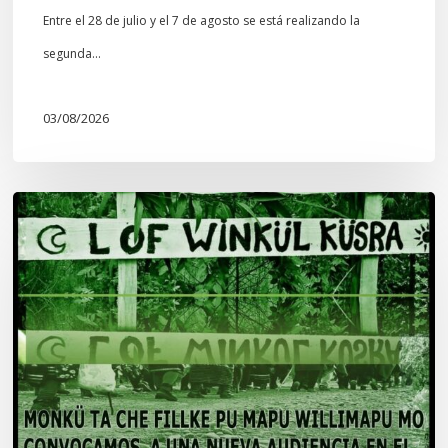
Entre el 28 de julio y el 7 de agosto se está realizando la
segunda…
03/08/2026
Lof
Winkül
Küsra
convoca
a
apoyar
audiencia
en