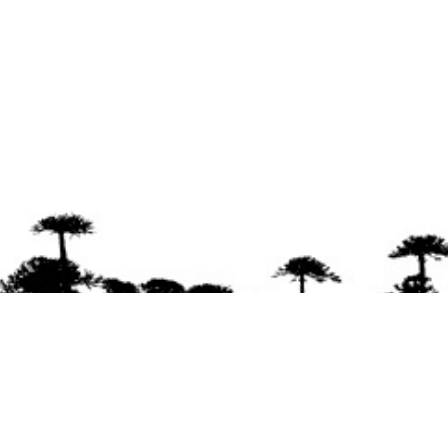
Se agradece la difusión del contenido
citando
la fuente www.mapuexpress.org