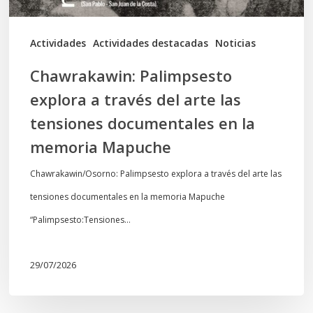
tensiones
documentales
Actividades
Actividades destacadas
Noticias
en
Chawrakawin: Palimpsesto
la
explora a través del arte las
memoria
tensiones documentales en la
Mapuche
memoria Mapuche
Chawrakawin/Osorno: Palimpsesto explora a través del arte las
tensiones documentales en la memoria Mapuche
“Palimpsesto:Tensiones…
29/07/2026