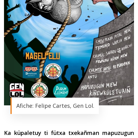
Afiche: Felipe Cartes, Gen Lol.
Ka küpaletuy ti fütxa txekañman mapuzugun