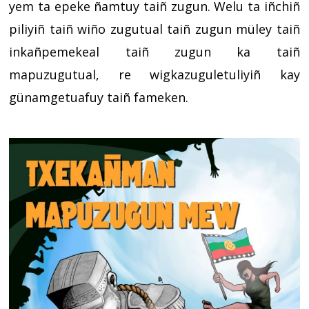
yem ta epeke ñamtuy taiñ zugun. Welu ta iñchiñ
piliyiñ taiñ wiño zugutual taiñ zugun müley taiñ
inkañpemekeal taiñ zugun ka taiñ
mapuzugutual, re wigkazuguletuliyiñ kay
günamgetuafuy taiñ fameken.