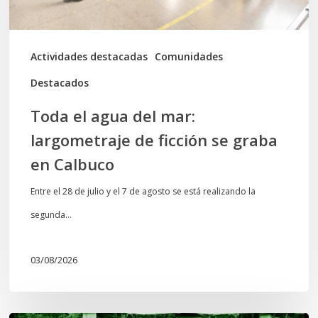
ficción
se
graba
Actividades destacadas
Comunidades
en
Destacados
Calbuco
Toda el agua del mar:
largometraje de ficción se graba
en Calbuco
Entre el 28 de julio y el 7 de agosto se está realizando la
segunda…
03/08/2026