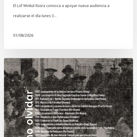
El Lof Winkül Küsra convoca a apoyar nueva audiencia a
realizarse el día lunes 3…
01/08/2026
Chawrakawin:
Palimpsesto
explora
a
través
del
arte
las