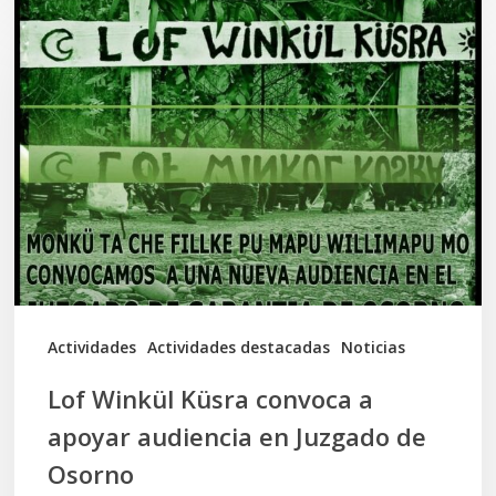
Lof
Winkül
Küsra
convoca
a
apoyar
audiencia
en
Juzgado
de
Actividades
Actividades destacadas
Noticias
Osorno
Lof Winkül Küsra convoca a
apoyar audiencia en Juzgado de
Osorno