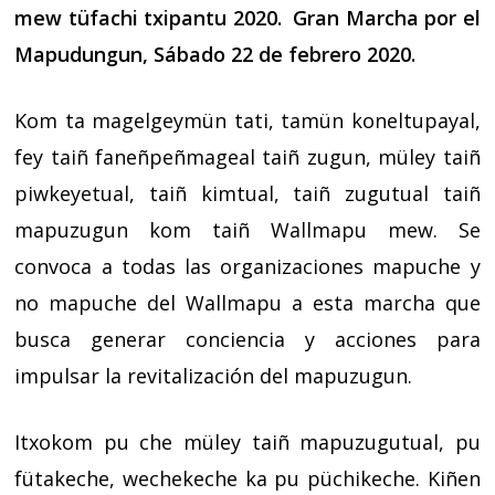
mew tüfachi txipantu 2020. Gran Marcha por el
Mapudungun, Sábado 22 de febrero 2020.
Kom ta magelgeymün tati, tamün koneltupayal,
fey taiñ faneñpeñmageal taiñ zugun, müley taiñ
piwkeyetual, taiñ kimtual, taiñ zugutual taiñ
mapuzugun kom taiñ Wallmapu mew.
Se
convoca a todas las organizaciones mapuche y
no mapuche del Wallmapu a esta marcha que
busca generar conciencia y acciones para
impulsar la revitalización del mapuzugun.
Itxokom pu che müley taiñ mapuzugutual, pu
fütakeche, wechekeche ka pu püchikeche. Kiñen