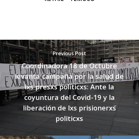
Previous Post
Coordinadora 18 de Octubre
levanta campaña por la salud de
lxs presxs políticxs: Ante la
coyuntura del Covid-19 y la
liberación de lxs prisionerxs
politicxs