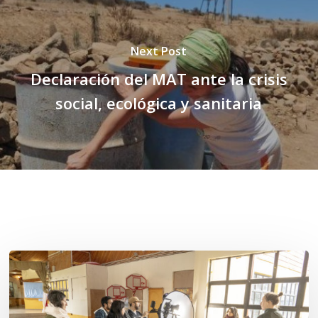
Next Post
Declaración del MAT ante la crisis
social, ecológica y sanitaria
Related Posts
Toda
el
agua