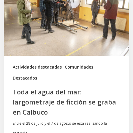
del
mar:
largometraje
de
ficción
se
graba
Actividades destacadas
Comunidades
en
Destacados
Calbuco
Toda el agua del mar:
largometraje de ficción se graba
en Calbuco
Entre el 28 de julio y el 7 de agosto se está realizando la