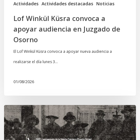
de
Actividades
Actividades destacadas
Noticias
Osorno
Lof Winkül Küsra convoca a
apoyar audiencia en Juzgado de
Osorno
El Lof Winkül Küsra convoca a apoyar nueva audiencia a
realizarse el día lunes 3…
01/08/2026
Chawrakawin:
Palimpsesto
explora