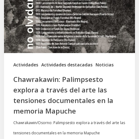
a
través
del
arte
las
tensiones
documentales
Actividades
Actividades destacadas
Noticias
en
Chawrakawin: Palimpsesto
la
explora a través del arte las
memoria
tensiones documentales en la
Mapuche
memoria Mapuche
Chawrakawin/Osorno: Palimpsesto explora a través del arte las
tensiones documentales en la memoria Mapuche