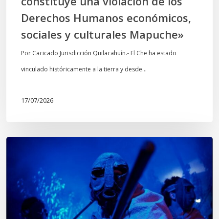
constituye una violación de los
económicos,
Derechos Humanos económicos,
sociales
sociales y culturales Mapuche»
y
culturales
Por Cacicado Jurisdicción Quilacahuín.- El Che ha estado
Mapuche»
vinculado históricamente a la tierra y desde…
17/07/2026
Opinión:
En
tiempos
de
Wiñoy