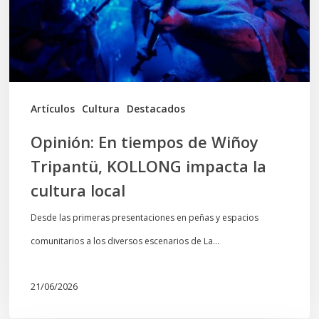
Tripantü,
KOLLONG
impacta
la
cultura
Artículos
Cultura
Destacados
local
Opinión: En tiempos de Wiñoy
Tripantü, KOLLONG impacta la
cultura local
Desde las primeras presentaciones en peñas y espacios
comunitarios a los diversos escenarios de La…
21/06/2026