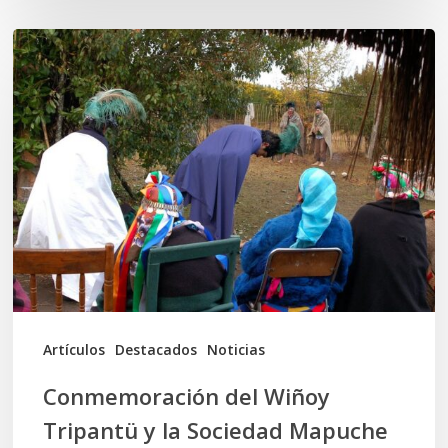
Conmemoración
del
Wiñoy
Tripantü
y
la
Sociedad
Mapuche
Ancestral
Artículos
Destacados
Noticias
Conmemoración del Wiñoy
Tripantü y la Sociedad Mapuche