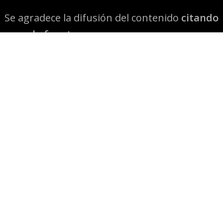
Se agradece la difusión del contenido
citando
la fuente www.mapuexpress.org
Desde el año 2000, ejerciendo el derecho a la
comunicación Mapuche en Wallmapu.
© 2026 Mapuexpress.