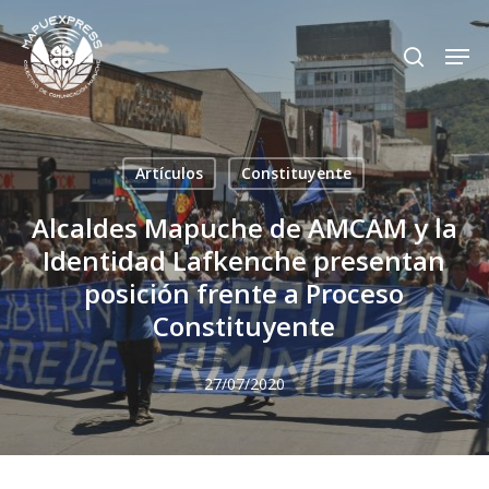
Skip
Men
search
to
Close
main
Menu
content
Artículos
Constituyente
Alcaldes Mapuche de AMCAM y la
Identidad Lafkenche presentan
posición frente a Proceso
Constituyente
27/07/2020