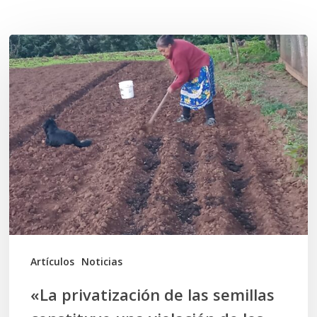
Related Posts
«La
privatización
de
las
semillas
constituye
una
violación
de
los
Artículos
Noticias
Derechos
«La privatización de las semillas
Humanos