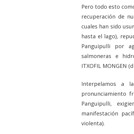
Pero todo esto como
recuperación de nue
cuales han sido usu
hasta el lago), rep
Panguipulli por ag
salmoneras e hidr
ITXOFIL MONGEN (div
Interpelamos a l
pronunciamiento f
Panguipulli, exig
manifestación pací
violenta).