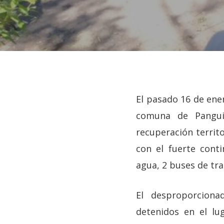
El pasado 16 de ener
comuna de Panguip
recuperación territo
con el fuerte conti
agua, 2 buses de tra
El desproporciona
Hit enter to search or ESC to close
detenidos en el lu