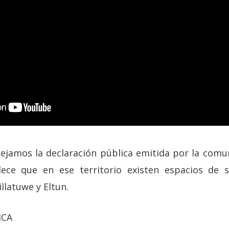
dejamos la declaración pública emitida por la comu
ece que en ese territorio existen espacios de si
llatuwe y Eltun.
ICA