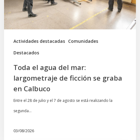
de
ficción
se
graba
Actividades destacadas
Comunidades
en
Destacados
Calbuco
Toda el agua del mar:
largometraje de ficción se graba
en Calbuco
Entre el 28 de julio y el 7 de agosto se está realizando la
segunda…
03/08/2026