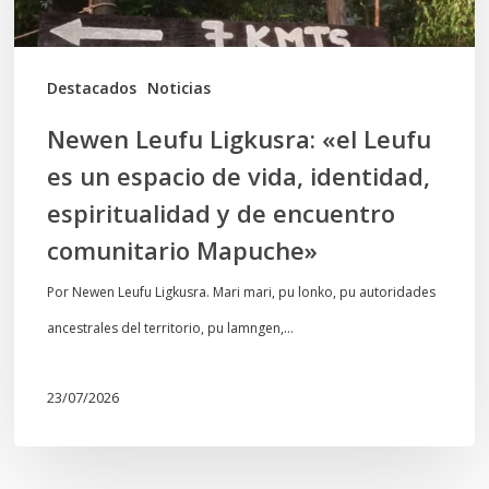
espacio
de
vida,
Destacados
Noticias
identidad,
Newen Leufu Ligkusra: «el Leufu
espiritualidad
es un espacio de vida, identidad,
y
espiritualidad y de encuentro
de
comunitario Mapuche»
encuentro
comunitario
Por Newen Leufu Ligkusra. Mari mari, pu lonko, pu autoridades
Mapuche»
ancestrales del territorio, pu lamngen,…
23/07/2026