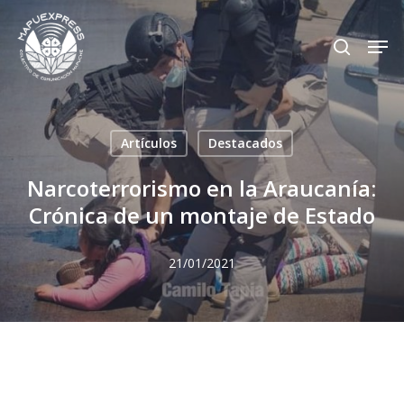
Skip
Men
search
to
Close
main
Menu
content
Artículos
Destacados
Narcoterrorismo en la Araucanía:
Crónica de un montaje de Estado
21/01/2021