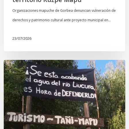
Organizaciones mapuche de Gorbea denuncian vulneración de
derechos y patrimonio cultural ante proyecto municipal en…
23/07/2026
Newen
Leufu
Ligkusra:
«el
Leufu
es
un