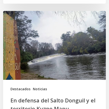
En
defensa
del
Salto
Donguil
y
el
territorio
Kuzpe
Mapu
Destacados
Noticias
En defensa del Salto Donguil y el
territorio Kuzpe Mapu