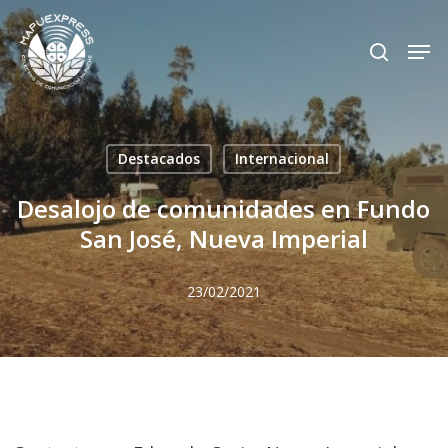
Skip
Men
search
to
Close
main
Menu
content
Destacados
Internacional
Desalojo de comunidades en Fundo
San José, Nueva Imperial
23/02/2021