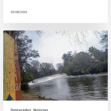
03/08/2026
En
defensa
del
Salto
Donguil
y
el
territorio
Kuzpe
Mapu
Destacados
Noticias