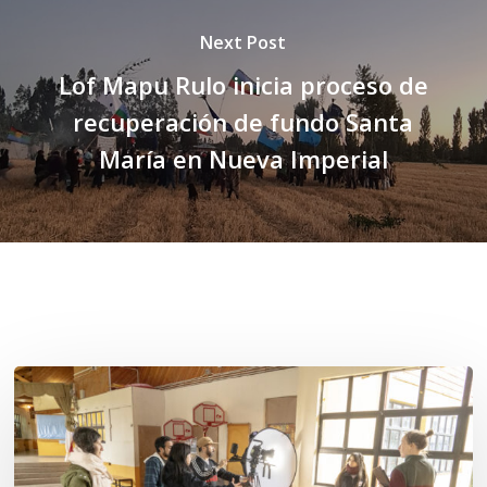
Next Post
Lof Mapu Rulo inicia proceso de
recuperación de fundo Santa
María en Nueva Imperial
Related Posts
Toda
el
agua