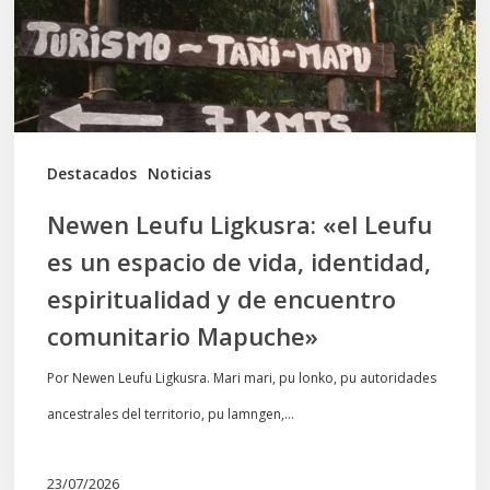
es
un
espacio
de
vida,
Destacados
Noticias
identidad,
Newen Leufu Ligkusra: «el Leufu
espiritualidad
es un espacio de vida, identidad,
y
espiritualidad y de encuentro
de
comunitario Mapuche»
encuentro
comunitario
Por Newen Leufu Ligkusra. Mari mari, pu lonko, pu autoridades
Mapuche»
ancestrales del territorio, pu lamngen,…
23/07/2026