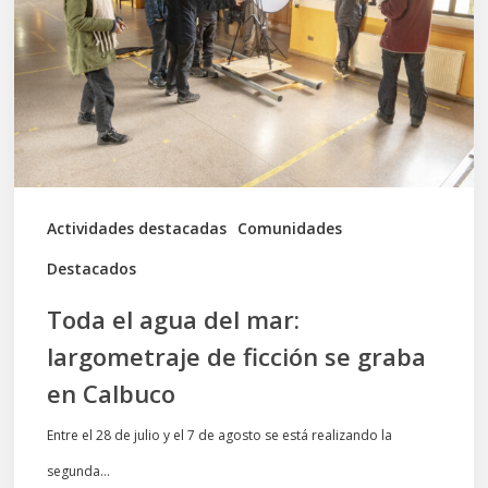
del
mar:
largometraje
de
ficción
se
graba
Actividades destacadas
Comunidades
en
Destacados
Calbuco
Toda el agua del mar:
largometraje de ficción se graba
en Calbuco
Entre el 28 de julio y el 7 de agosto se está realizando la
segunda…