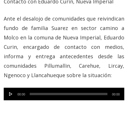
Contacto con Eduardo Curin, Nueva Imperial
Ante el desalojo de comunidades que reivindican
fundo de familia Suarez en sector camino a
Molco en la comuna de Nueva Imperial, Eduardo
Curin, encargado de contacto con medios,
informa y entrega antecedentes desde las
comunidades Pillumallin, Carehue, Lircay,
Ngenoco y Llancahueque sobre la situación:
Reproductor
00:00
00:00
de
audio