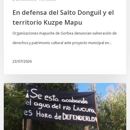
En defensa del Salto Donguil y el
territorio Kuzpe Mapu
Organizaciones mapuche de Gorbea denuncian vulneración de
derechos y patrimonio cultural ante proyecto municipal en…
23/07/2026
Newen
Leufu
Ligkusra:
«el
Leufu