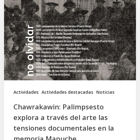
Palimpsesto
explora
a
través
del
arte
las
tensiones
documentales
Actividades
Actividades destacadas
Noticias
en
Chawrakawin: Palimpsesto
la
explora a través del arte las
memoria
tensiones documentales en la
Mapuche
memoria Mapuche