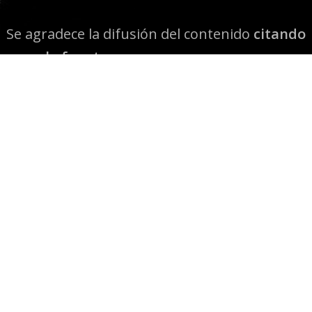
Se agradece la difusión del contenido
citando
la fuente www.mapuexpress.org
Desde el año 2000, ejerciendo el derecho a la
comunicación Mapuche en Wallmapu.