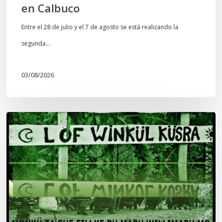
en Calbuco
Entre el 28 de julio y el 7 de agosto se está realizando la
segunda…
03/08/2026
Lof
Winkül
Küsra
convoca
a
apoyar
audiencia