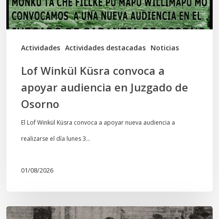
en
Juzgado
de
Actividades
Actividades destacadas
Noticias
Osorno
Lof Winkül Küsra convoca a
apoyar audiencia en Juzgado de
Osorno
El Lof Winkül Küsra convoca a apoyar nueva audiencia a
realizarse el día lunes 3…
01/08/2026
Chawrakawin: