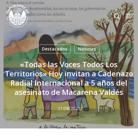
Skip
Men
search
to
Close
main
Menu
content
Destacados
Noticias
«Todas las Voces Todos Los
Territorios» Hoy invitan a Cadenazo
Radial Internacional a 5 años del
asesinato de Macarena Valdés
21/08/2021