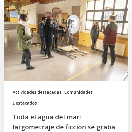
Toda
el
agua
del
mar:
largometraje
de
ficción
se
graba
Actividades destacadas
Comunidades
en
Destacados
Calbuco
Toda el agua del mar:
largometraje de ficción se graba