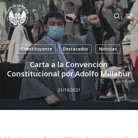
Skip
Men
search
to
Close
main
Menu
content
Constituyente
Destacados
Noticias
Carta a la Convención
Constitucional por Adolfo Millabur
21/10/2021