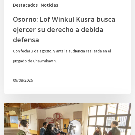
debida
Destacados
Noticias
defensa
Osorno: Lof Winkul Kusra busca
ejercer su derecho a debida
defensa
Con fecha 3 de agosto, y ante la audiencia realizada en el
Juzgado de Chawrakawin,…
09/08/2026
Toda
el
agua