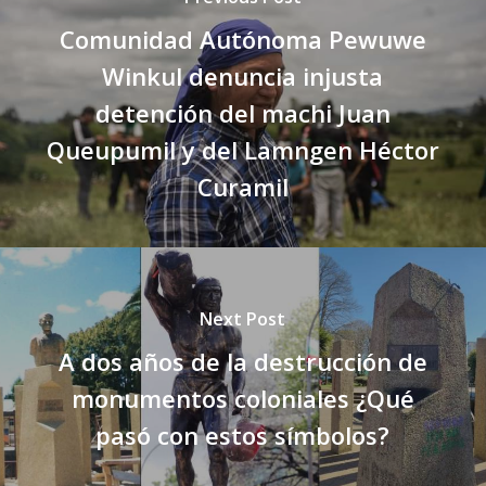
Comunidad Autónoma Pewuwe
Winkul denuncia injusta
detención del machi Juan
Queupumil y del Lamngen Héctor
Curamil
Next Post
A dos años de la destrucción de
monumentos coloniales ¿Qué
pasó con estos símbolos?