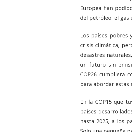
Europea han podido
del petróleo, el gas
Los países pobres y
crisis climática, pe
desastres naturales
un futuro sin emis
COP26 cumpliera co
para abordar estas n
En la COP15 que tu
países desarrollado
hasta 2025, a los pa
Solo una pequeña pa