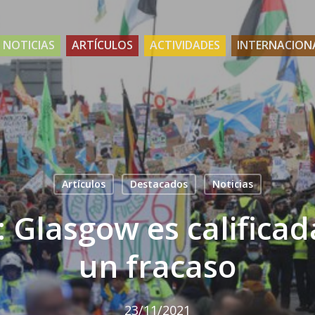
NOTICIAS
ARTÍCULOS
ACTIVIDADES
INTERNACION
Artículos
Destacados
Noticias
 Glasgow es califica
un fracaso
23/11/2021