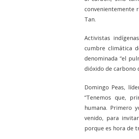
convenientemente ret
Tan.
Activistas indígen
cumbre climática d
denominada “el pul
dióxido de carbono 
Domingo Peas, líde
“Tenemos que, prim
humana. Primero yo
venido, para invita
porque es hora de tr