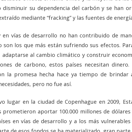
 disminuir su dependencia del carbón y se han ori
 extraído mediante “fracking” y las fuentes de energí
 en vías de desarrollo no han contribuido de maner
ro son los que más están sufriendo sus efectos. Pa
, adaptarse al cambio climático y construir econom
iones de carbono, estos países necesitan dinero.
n la promesa hecha hace ya tiempo de brindar as
ecesidades, pero no fue así.
vo lugar en la ciudad de Copenhague en 2009, Est
s prometieron aportar 100.000 millones de dólares
íses en vías de desarrollo y a los más vulnerables a
rte de esos fondos se ha materializado, gran parte 