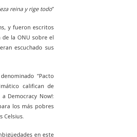
eza reina y rige todo
”
s, y fueron escritos
a de la
ONU
sobre el
eran escuchado sus
 denominado “Pacto
mático califican de
o a Democracy Now!:
 para los más pobres
 Celsius.
ambigüedades en este