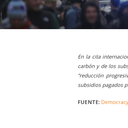
En la cita internaci
carbón y de los subs
“reducción progresi
subsidios pagados po
FUENTE:
Democrac
Hit enter to search or ESC to close