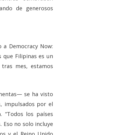
tando de generosos
dijo a Democracy Now:
 que Filipinas es un
s tras mes, estamos
mentas— se ha visto
, impulsados por el
. “Todos los países
. Eso no solo incluye
dos y el Reino Unido