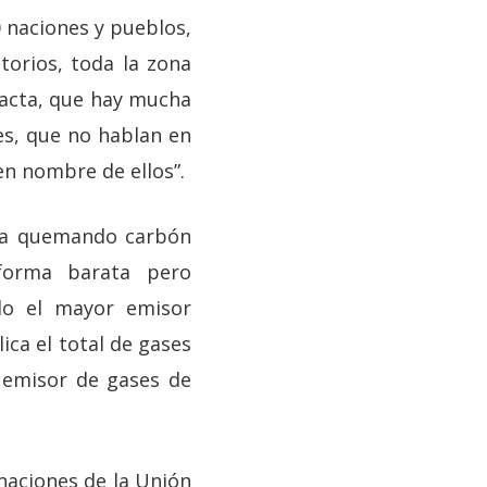
0 naciones y pueblos,
torios, toda la zona
tacta, que hay mucha
les, que no hablan en
en nombre de ellos”.
eza quemando carbón
forma barata pero
ndo el mayor emisor
ica el total de gases
r emisor de gases de
 naciones de la Unión