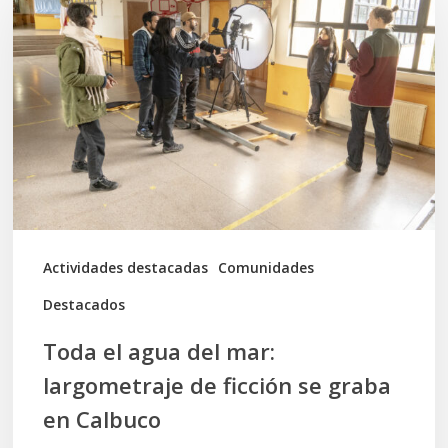
agua
del
mar:
largometraje
de
ficción
se
graba
Actividades destacadas
Comunidades
en
Destacados
Calbuco
Toda el agua del mar:
largometraje de ficción se graba
en Calbuco