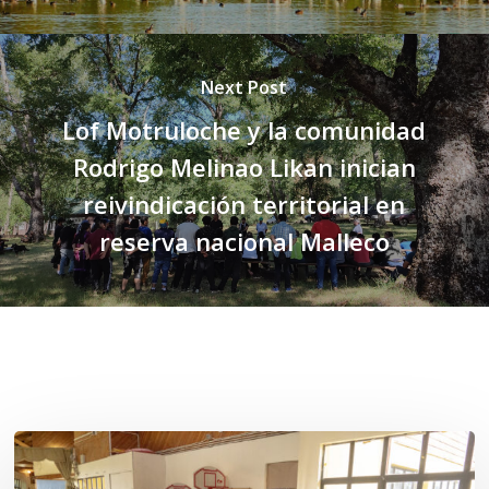
Next Post
Lof Motruloche y la comunidad
Rodrigo Melinao Likan inician
reivindicación territorial en
reserva nacional Malleco
Related Posts
Toda
el