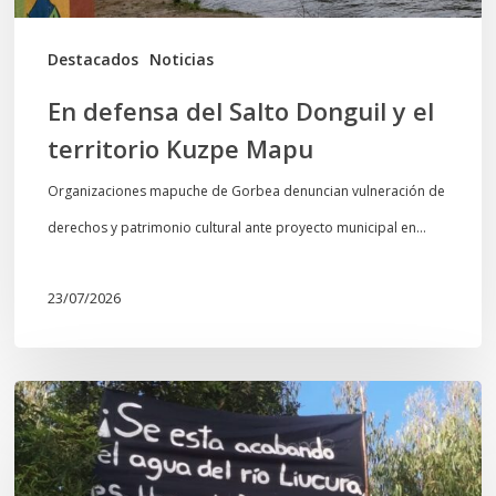
Kuzpe
Mapu
Destacados
Noticias
En defensa del Salto Donguil y el
territorio Kuzpe Mapu
Organizaciones mapuche de Gorbea denuncian vulneración de
derechos y patrimonio cultural ante proyecto municipal en…
23/07/2026
Newen
Leufu
Ligkusra: