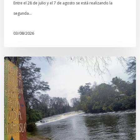
Entre el 28 de julio y el 7 de agosto se está realizando la
segunda…
03/08/2026
En
defensa
del
Salto
Donguil
y
el
territorio