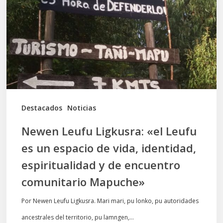
«el
Leufu
es
un
espacio
de
vida,
Destacados
Noticias
identidad,
Newen Leufu Ligkusra: «el Leufu
espiritualidad
es un espacio de vida, identidad,
y
espiritualidad y de encuentro
de
comunitario Mapuche»
encuentro
comunitario
Por Newen Leufu Ligkusra. Mari mari, pu lonko, pu autoridades
Mapuche»
ancestrales del territorio, pu lamngen,…