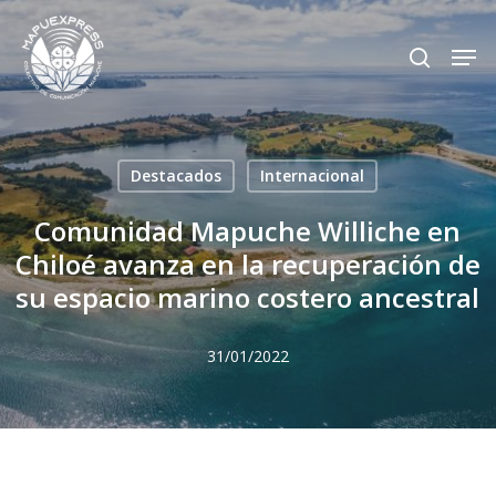
Skip
Men
search
to
Close
main
Menu
content
Destacados
Internacional
Comunidad Mapuche Williche en
Chiloé avanza en la recuperación de
su espacio marino costero ancestral
31/01/2022