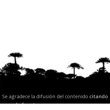
Se agradece la difusión del contenido
citando
la fuente www.mapuexpress.org