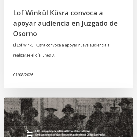
Osorno
Lof Winkül Küsra convoca a
apoyar audiencia en Juzgado de
Osorno
El Lof Winkül Küsra convoca a apoyar nueva audiencia a
realizarse el día lunes 3…
01/08/2026
Chawrakawin:
Palimpsesto
explora
a