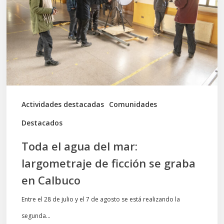
del
mar:
largometraje
de
ficción
se
graba
Actividades destacadas
Comunidades
en
Destacados
Calbuco
Toda el agua del mar:
largometraje de ficción se graba
en Calbuco
Entre el 28 de julio y el 7 de agosto se está realizando la
segunda…