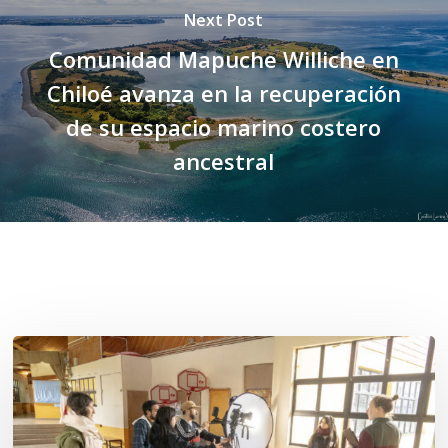
Next Post
Comunidad Mapuche Williche en
Chiloé avanza en la recuperación
de su espacio marino costero
ancestral
Related Posts
Toda
el
agua