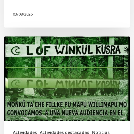
03/08/2026
Lof
Winkül
Küsra
convoca
a
apoyar
audiencia
en
Juzgado
de
Actividades
Actividades destacadas
Noticias