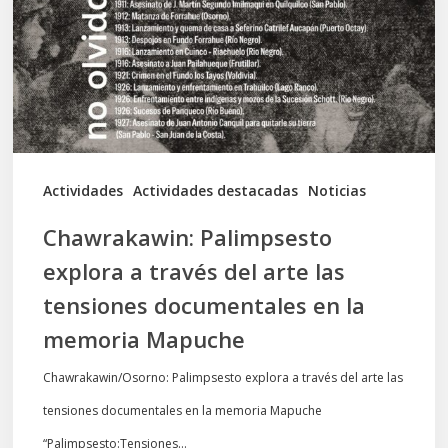
través
del
arte
las
tensiones
documentales
Actividades
Actividades destacadas
Noticias
en
Chawrakawin: Palimpsesto
la
explora a través del arte las
memoria
tensiones documentales en la
Mapuche
memoria Mapuche
Chawrakawin/Osorno: Palimpsesto explora a través del arte las
tensiones documentales en la memoria Mapuche
“Palimpsesto:Tensiones…