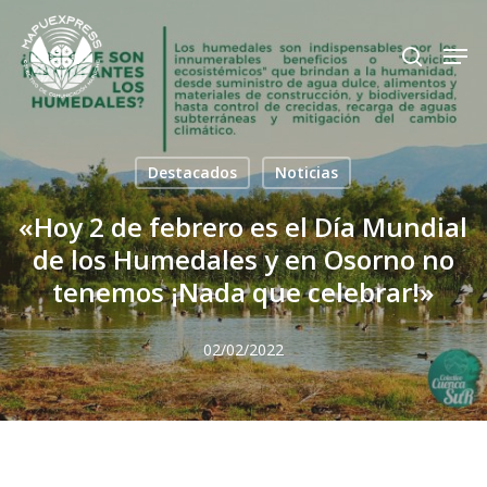
Skip
Men
search
to
Close
main
Menu
content
Destacados
Noticias
«Hoy 2 de febrero es el Día Mundial
de los Humedales y en Osorno no
tenemos ¡Nada que celebrar!»
02/02/2022