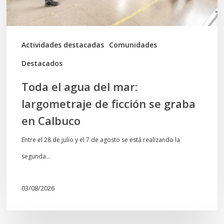
ficción
se
graba
Actividades destacadas
Comunidades
en
Destacados
Calbuco
Toda el agua del mar:
largometraje de ficción se graba
en Calbuco
Entre el 28 de julio y el 7 de agosto se está realizando la
segunda…
03/08/2026