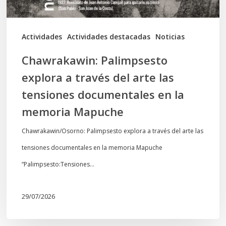
tensiones
documentales
Actividades
Actividades destacadas
Noticias
en
Chawrakawin: Palimpsesto
la
explora a través del arte las
memoria
tensiones documentales en la
Mapuche
memoria Mapuche
Chawrakawin/Osorno: Palimpsesto explora a través del arte las
tensiones documentales en la memoria Mapuche
“Palimpsesto:Tensiones…
29/07/2026