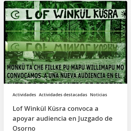
Lof
Winkül
Küsra
convoca
a
apoyar
audiencia
en
Juzgado
de
Actividades
Actividades destacadas
Noticias
Osorno
Lof Winkül Küsra convoca a
apoyar audiencia en Juzgado de
Osorno