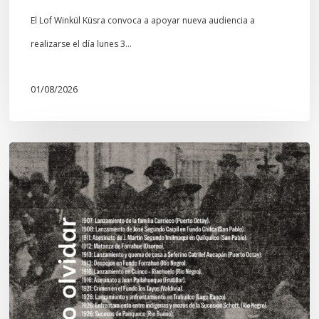
El Lof Winkül Küsra convoca a apoyar nueva audiencia a
realizarse el día lunes 3…
01/08/2026
Chawrakawin:
Palimpsesto
explora
a
través
del
arte
las