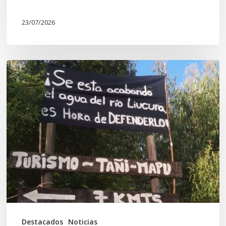
23/07/2026
Newen
Leufu
Ligkusra:
«el
Leufu
es
un
espacio
de
vida,
Destacados
Noticias