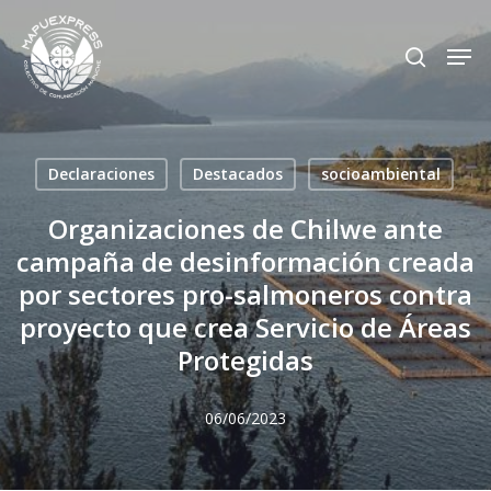
Skip
Men
search
to
Close
main
Menu
content
Declaraciones
Destacados
socioambiental
Organizaciones de Chilwe ante
campaña de desinformación creada
por sectores pro-salmoneros contra
proyecto que crea Servicio de Áreas
Protegidas
06/06/2023