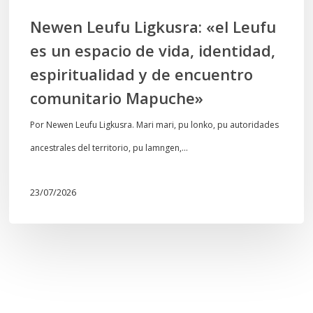
identidad,
Newen Leufu Ligkusra: «el Leufu
espiritualidad
es un espacio de vida, identidad,
y
espiritualidad y de encuentro
de
comunitario Mapuche»
encuentro
comunitario
Por Newen Leufu Ligkusra. Mari mari, pu lonko, pu autoridades
Mapuche»
ancestrales del territorio, pu lamngen,…
23/07/2026