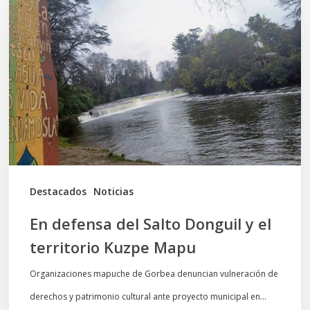
defensa
del
Salto
Donguil
y
el
territorio
Kuzpe
Mapu
Destacados
Noticias
En defensa del Salto Donguil y el
territorio Kuzpe Mapu
Organizaciones mapuche de Gorbea denuncian vulneración de
derechos y patrimonio cultural ante proyecto municipal en…