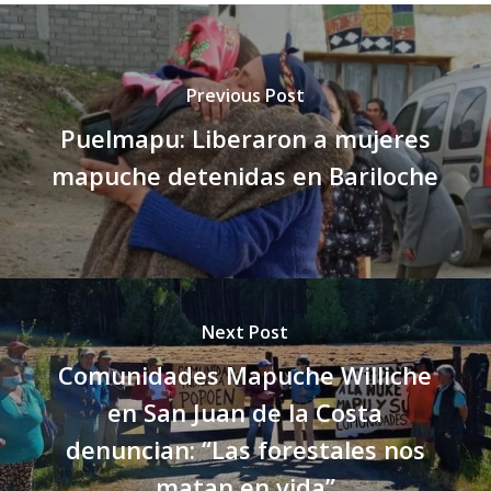
Previous Post
Puelmapu: Liberaron a mujeres
mapuche detenidas en Bariloche
Next Post
Comunidades Mapuche Williche
en San Juan de la Costa
denuncian: “Las forestales nos
matan en vida”