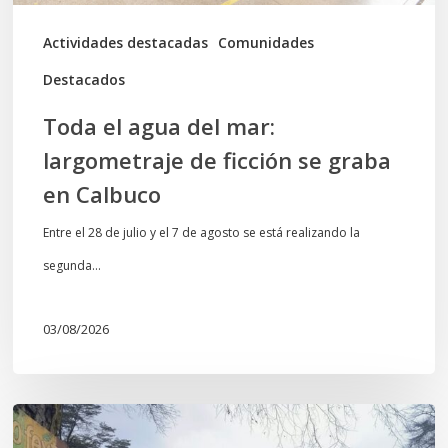
se
graba
Actividades destacadas
Comunidades
en
Destacados
Calbuco
Toda el agua del mar:
largometraje de ficción se graba
en Calbuco
Entre el 28 de julio y el 7 de agosto se está realizando la
segunda…
03/08/2026
En