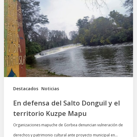
defensa
del
Salto
Donguil
y
el
territorio
Kuzpe
Mapu
Destacados
Noticias
En defensa del Salto Donguil y el
territorio Kuzpe Mapu
Organizaciones mapuche de Gorbea denuncian vulneración de
derechos y patrimonio cultural ante proyecto municipal en…