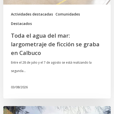
se
graba
Actividades destacadas
Comunidades
en
Destacados
Calbuco
Toda el agua del mar:
largometraje de ficción se graba
en Calbuco
Entre el 28 de julio y el 7 de agosto se está realizando la
segunda…
03/08/2026
En