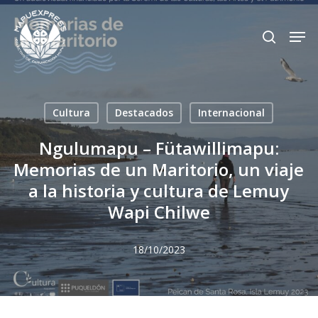
Skip
Men
search
to
Close
main
Menu
content
Cultura
Destacados
Internacional
Ngulumapu – Fütawillimapu:
Memorias de un Maritorio, un viaje
a la historia y cultura de Lemuy
Wapi Chilwe
18/10/2023