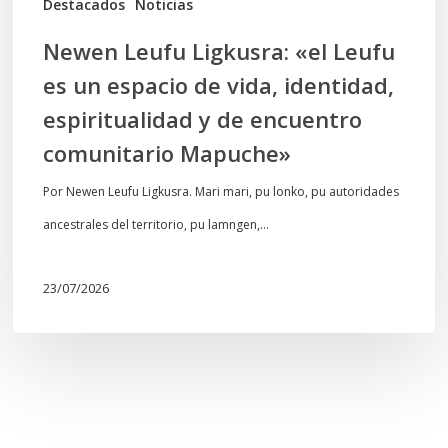
Destacados
Noticias
identidad,
Newen Leufu Ligkusra: «el Leufu
espiritualidad
es un espacio de vida, identidad,
y
espiritualidad y de encuentro
de
comunitario Mapuche»
encuentro
comunitario
Por Newen Leufu Ligkusra. Mari mari, pu lonko, pu autoridades
Mapuche»
ancestrales del territorio, pu lamngen,…
23/07/2026