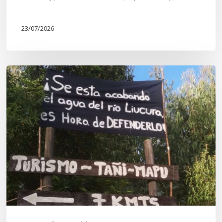
23/07/2026
Newen
Leufu
Ligkusra:
«el
Leufu
es
un
espacio
de
vida,