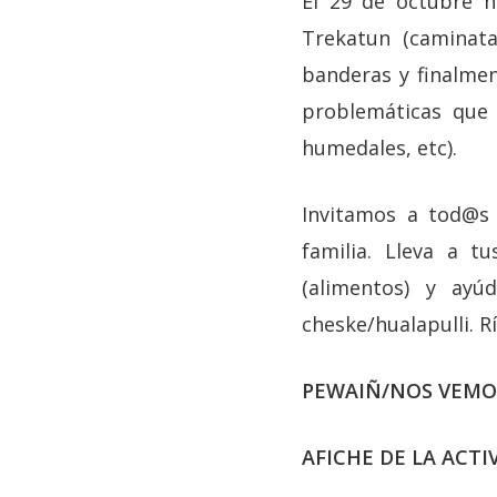
El 29 de octubre n
Trekatun (caminat
banderas y finalme
problemáticas que 
humedales, etc).
Invitamos a tod@s 
familia. Lleva a t
(alimentos) y ayú
cheske/hualapulli. R
PEWAIÑ/NOS VEMO
AFICHE DE LA ACTI