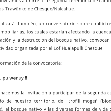
 invitamos a unirte a la segunda ceremonia de camb
uas Trawünko de Chesque/Nalcahue.
ealizará, también, un conversatorio sobre conflicto
inmobiliarias, los cuales estarían afectando la cuenca
ción y la destrucción del bosque nativo, convocan a
tividad organizada por el Lof Hualapulli Chesque.
formación de la convocatoria:
, pu wenuy !!
 hacemos la invitación a participar de la segunda c
o de nuestro territorio, del itrofill mogeñ (biod
s), el bosque nativo y las diversas formas de vida