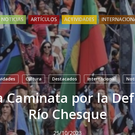
NOTICIAS
ARTÍCULOS
ACTIVIDADES
INTERNACION
vidades
Cultura
Destacados
Internacional
Noti
a Caminata por la De
Río Chesque
25/10/2023