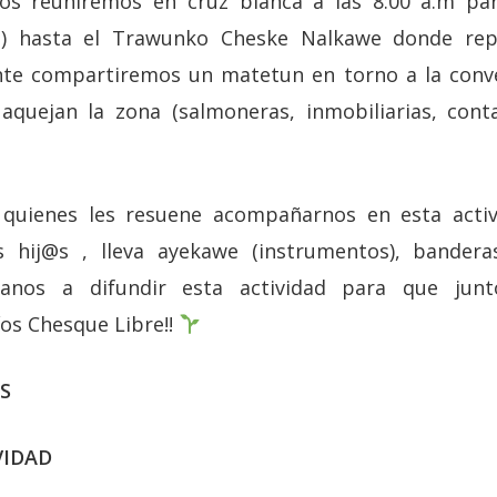
os reuniremos en cruz blanca a las 8:00 a.m par
a) hasta el Trawunko Cheske Nalkawe donde re
nte compartiremos un matetun en torno a la conver
aquejan la zona (salmoneras, inmobiliarias, cont
quienes les resuene acompañarnos en esta acti
us hij@s , lleva ayekawe (instrumentos), bandera
danos a difundir esta actividad para que ju
íos Chesque Libre!!
S
VIDAD