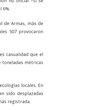
ón no oficial –si se
 ​​6%.
ol de Armas, más de
ales 507 provocaron
es casualidad que el
e toneladas métricas
ecologías locales. En
an sido desplazadas
más registrada.