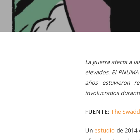
La guerra afecta a l
elevados. El PNUM
años estuvieron re
involucrados durante
Hit enter to search or ESC to close
FUENTE:
The Swadd
Un
estudio
de 2014 e