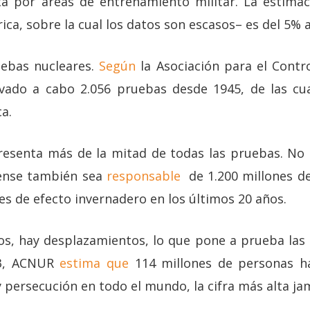
ta por áreas de entrenamiento militar. La estimaci
ica, sobre la cual los datos son escasos– es del 5% al
uebas nucleares.
Según
la Asociación para el Contr
evado a cabo 2.056 pruebas desde 1945, de las cu
ca.
esenta más de la mitad de todas las pruebas. No 
dense también sea
responsable
de
1.200 millones d
es de efecto invernadero en los últimos 20 años.
os, hay desplazamientos, lo que pone a prueba las 
23, ACNUR
estima que
114 millones de personas h
y persecución en todo el mundo, la cifra más alta ja