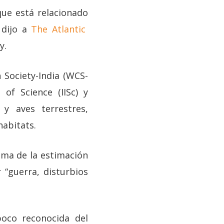
que está relacionado
dijo a
The Atlantic
ey.
 Society-India (WCS-
 of Science (IISc) y
y aves terrestres,
abitats.
ima de la estimación
 “guerra, disturbios
poco reconocida del