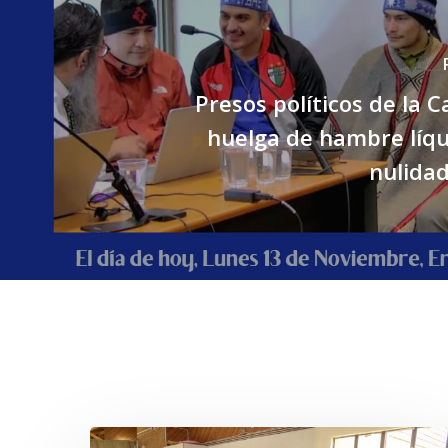
Presos políticos de la C
huelga de hambre líqu
nulidad
Related Posts
Toda