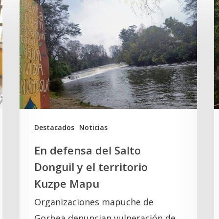
defensa
L
del
L
Salto
«
Donguil
L
y
e
el
territorio
e
Kuzpe
d
Destacados
Noticias
Mapu
v
En defensa del Salto
i
Donguil y el territorio
e
Kuzpe Mapu
y
Organizaciones mapuche de
d
Gorbea denuncian vulneración de