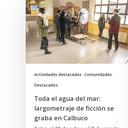
el
agua
del
mar:
largometraje
de
ficción
se
Actividades destacadas
Comunidades
graba
Destacados
en
Toda el agua del mar:
Calbuco
largometraje de ficción se
graba en Calbuco