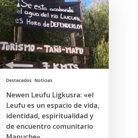
eufu
igkusra:
el
eufu
s
un
spacio
e
Destacados
Noticias
ida,
Newen Leufu Ligkusra: «el
dentidad,
Leufu es un espacio de vida,
spiritualidad
identidad, espiritualidad y
de encuentro comunitario
e
Mapuche»