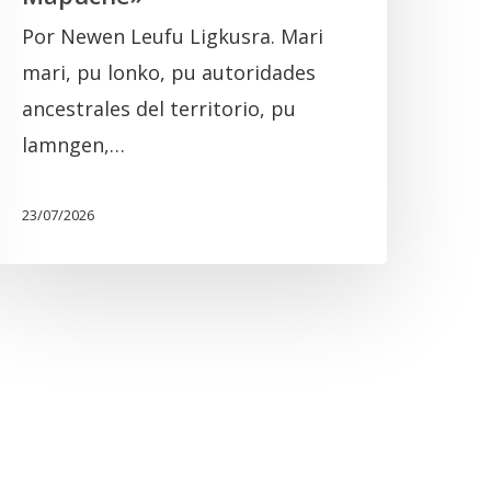
ncuentro
Por Newen Leufu Ligkusra. Mari
omunitario
mari, pu lonko, pu autoridades
Mapuche»
ancestrales del territorio, pu
lamngen,…
23/07/2026