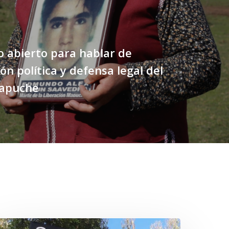
 abierto para hablar de
ón política y defensa legal del
apuche
Newen