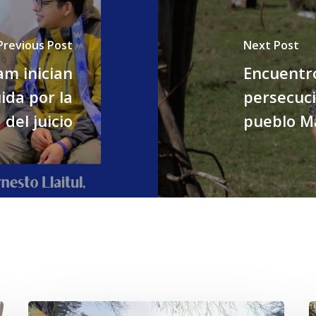
Previous Post
Next Post
am inician
Encuentro
ida por la
persecuci
 del juicio
pueblo M
En