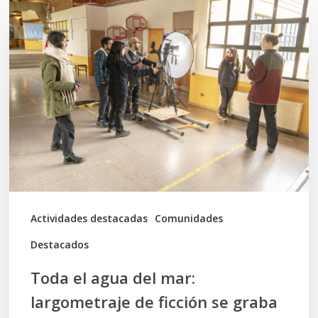
Toda
el
agua
del
mar:
largometraje
de
ficción
se
graba
Actividades destacadas
Comunidades
en
Destacados
Calbuco
Toda el agua del mar:
largometraje de ficción se graba