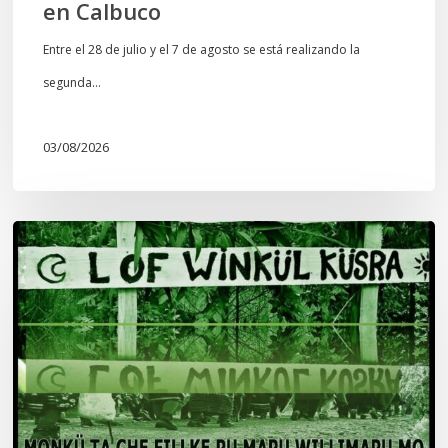
en Calbuco
Entre el 28 de julio y el 7 de agosto se está realizando la
segunda…
03/08/2026
Lof
Winkül
Küsra
convoca
a
apoyar
audiencia