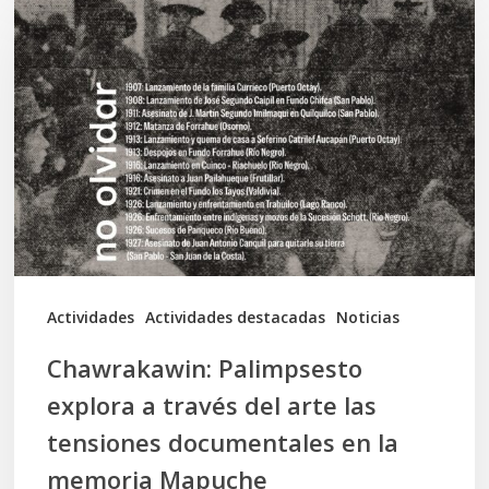
Palimpsesto
explora
a
través
del
arte
las
tensiones
documentales
Actividades
Actividades destacadas
Noticias
en
Chawrakawin: Palimpsesto
la
explora a través del arte las
memoria
tensiones documentales en la
Mapuche
memoria Mapuche