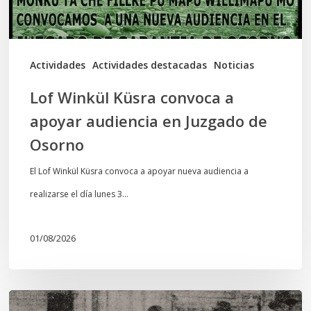
en
Juzgado
de
Actividades
Actividades destacadas
Noticias
Osorno
Lof Winkül Küsra convoca a
apoyar audiencia en Juzgado de
Osorno
El Lof Winkül Küsra convoca a apoyar nueva audiencia a
realizarse el día lunes 3…
01/08/2026
Chawrakawin: