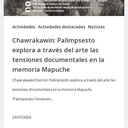
las
tensiones
documentales
Actividades
Actividades destacadas
Noticias
en
Chawrakawin: Palimpsesto
la
explora a través del arte las
memoria
tensiones documentales en la
Mapuche
memoria Mapuche
Chawrakawin/Osorno: Palimpsesto explora a través del arte las
tensiones documentales en la memoria Mapuche
“Palimpsesto:Tensiones…
29/07/2026