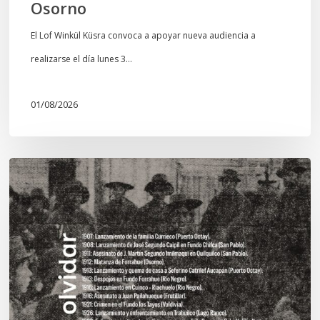
Osorno
El Lof Winkül Küsra convoca a apoyar nueva audiencia a
realizarse el día lunes 3…
01/08/2026
Chawrakawin:
Palimpsesto
explora
a
través
del
arte