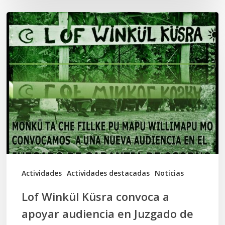
Lof
Winkül
Küsra
convoca
a
apoyar
audiencia
en
Juzgado
de
Actividades
Actividades destacadas
Noticias
Osorno
Lof Winkül Küsra convoca a
apoyar audiencia en Juzgado de