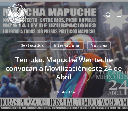
Skip
Men
search
to
Close
main
Menu
content
Destacados
Internacional
Noticias
Temuko: Mapuche Wenteche
convocan a Movilización este 24 de
Abril
22/04/2024