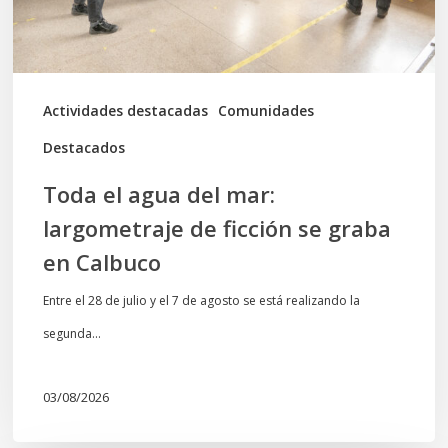
de
ficción
se
graba
Actividades destacadas
Comunidades
en
Destacados
Calbuco
Toda el agua del mar:
largometraje de ficción se graba
en Calbuco
Entre el 28 de julio y el 7 de agosto se está realizando la
segunda…
03/08/2026