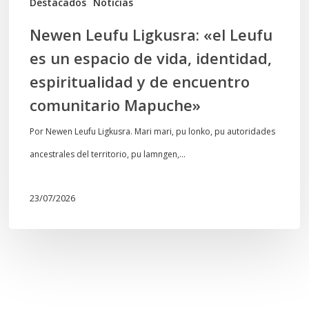
Destacados
Noticias
identidad,
Newen Leufu Ligkusra: «el Leufu
espiritualidad
es un espacio de vida, identidad,
y
espiritualidad y de encuentro
de
comunitario Mapuche»
encuentro
comunitario
Por Newen Leufu Ligkusra. Mari mari, pu lonko, pu autoridades
Mapuche»
ancestrales del territorio, pu lamngen,…
23/07/2026