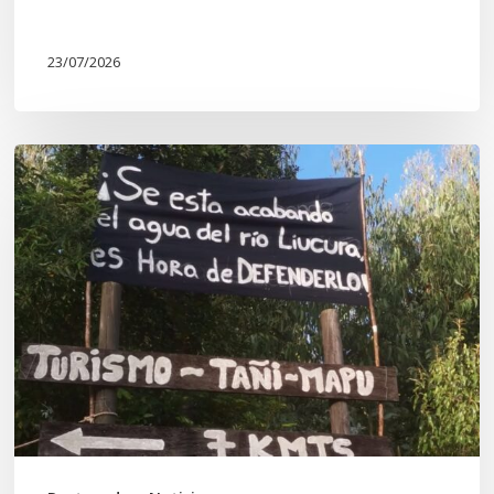
23/07/2026
Newen
Leufu
Ligkusra:
«el
Leufu
es
un
espacio
de
vida,