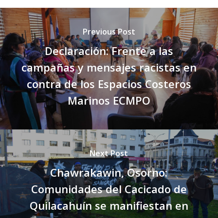
Previous Post
Declaración: Frente a las
campañas y mensajes racistas en
contra de los Espacios Costeros
Marinos ECMPO
Next Post
Chawrakawin, Osorno:
Comunidades del Cacicado de
Quilacahuín se manifiestan en