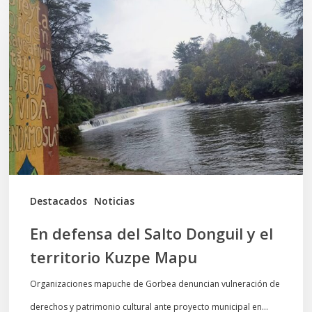
defensa
del
Salto
Donguil
y
el
territorio
Kuzpe
Mapu
Destacados
Noticias
En defensa del Salto Donguil y el
territorio Kuzpe Mapu
Organizaciones mapuche de Gorbea denuncian vulneración de
derechos y patrimonio cultural ante proyecto municipal en…