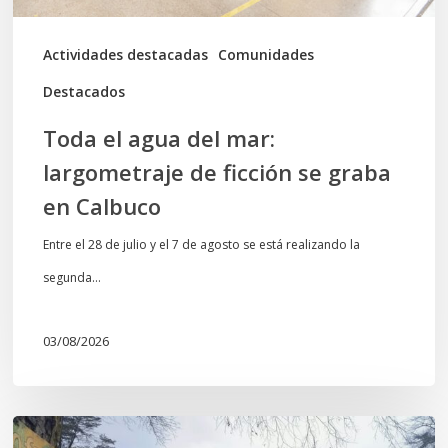
se
graba
Actividades destacadas
Comunidades
en
Destacados
Calbuco
Toda el agua del mar:
largometraje de ficción se graba
en Calbuco
Entre el 28 de julio y el 7 de agosto se está realizando la
segunda…
03/08/2026
En