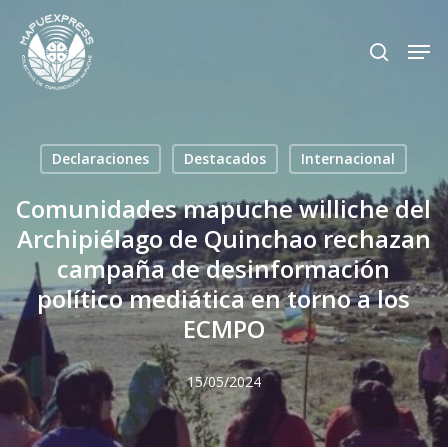
Skip
Men
search
to
Close
main
Menu
content
Declaraciones
Destacados
Internacional
Comunidades mapuche williche del
Archipiélago de Quinchao rechazan
campaña de desinformación
político mediática en torno a los
ECMPO
15/05/2024