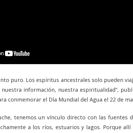
nto puro. Los espíritus ancestrales solo pueden viaja
nuestra información, nuestra espiritualidad”, publ
para conmemorar el Día Mundial del Agua el 22 de ma
he, tenemos un vínculo directo con las fuentes d
chamente a los ríos, estuarios y lagos. Porque all