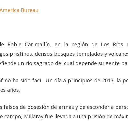
 America Bureau
e Roble Carimallín, en la región de Los Ríos e
agos prístinos, densos bosques templados y volcanes
efiende un río sagrado del cual depende su gente par
f no ha sido fácil. Un día a principios de 2013, la p
res años.
s falsos de posesión de armas y de esconder a per
e campo, Millaray fue llevada a una prisión de máxi