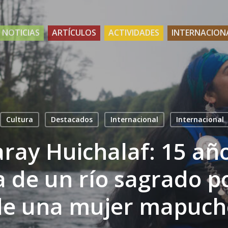
NOTICIAS
ARTÍCULOS
ACTIVIDADES
INTERNACION
Cultura
Destacados
Internacional
Internacional
aray Huichalaf: 15 añ
 de un río sagrado p
de una mujer mapuch