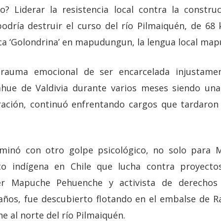
o? Liderar la resistencia local contra la constr
podría destruir el curso del río Pilmaiquén, de 68 
ca ‘Golondrina’ en mapudungun, la lengua local map
 trauma emocional de ser encarcelada injustam
cahue de Valdivia durante varios meses siendo un
ración, continuó enfrentando cargos que tardaron
inó con otro golpe psicológico, no solo para Mi
o indígena en Chile que lucha contra proyectos 
r Mapuche Pehuenche y activista de derechos
ños, fue descubierto flotando en el embalse de R
e al norte del río Pilmaiquén.