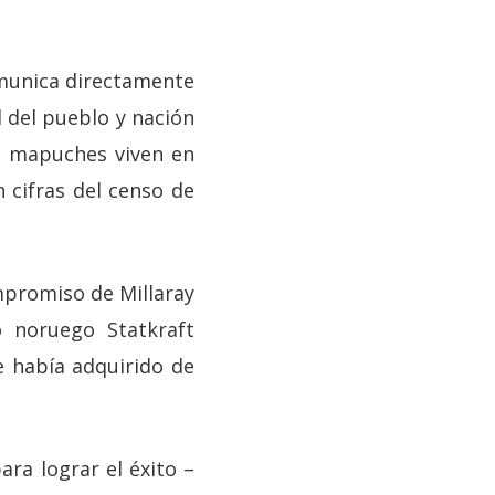
omunica directamente
 del pueblo y nación
de mapuches viven en
 cifras del censo de
mpromiso de Millaray
o noruego Statkraft
e había adquirido de
ra lograr el éxito –