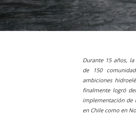
Durante 15 años, la
de 150 comunidade
ambiciones hidroelé
finalmente logró de
implementación de un
en Chile como en Nor
Hit enter to search or ESC to close