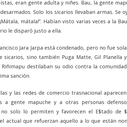
stas, eran gente adulta y niñes. Bau, la gente map
esarmados. Solo los sicarios llevaban armas. Se o
 “¡Mátala, mátala!”. Habían visto varias veces a la B
rio le disparó justo a ella.
ncisco Jara Jarpa está condenado, pero no fue sola
te sicarios, sino también Puga Matte, Gil Planella
l Riñimapu destilaban su odio contra la comunida
nima sanción.
ollas y las redes de comercio trasnacional aparece
os a gente mapuche y a otras personas defensor
o no solo lo permiten y favorecen el E$tado de $
 el actual que refuerzan aquello a lo que están n