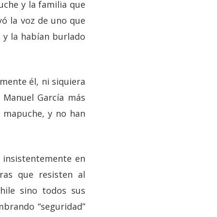
uche y la familia que
yó la voz de uno que
au y la habían burlado
mente él, ni siquiera
 y Manuel García más
d mapuche, y no han
n insistentemente en
as que resisten al
hile sino todos sus
ombrando “seguridad”