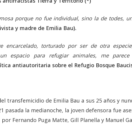
antirracistas Tierra y Territorio (*)
mosa porque no fue individual, sino la de todes, un
ivista y madre de Emilia Bau).
ve encarcelado, torturado por ser de otra especi
r un espacio para refugiar animales, me parece
ítica antiautoritaria sobre el Refugio Bosque Baucis
el transfemicidio de Emilia Bau a sus 25 años y nunc
21 pasada la medianoche, la joven defensora fue ase
 por Fernando Puga Matte, Gill Planella y Manuel Ga