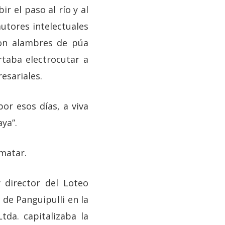
r el paso al río y al
autores intelectuales
con alambres de púa
rtaba electrocutar a
esariales.
or esos días, a viva
aya”.
 matar.
 director del Loteo
 de Panguipulli en la
da. capitalizaba la