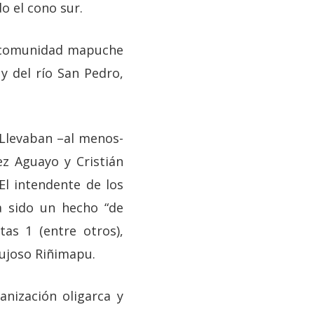
o el cono sur.
la comunidad mapuche
y del río San Pedro,
 Llevaban –al menos-
pez Aguayo y Cristián
El intendente de los
a sido un hecho “de
as 1 (entre otros),
lujoso Riñimapu.
anización oligarca y