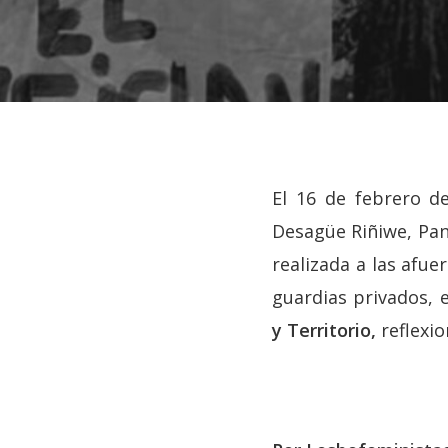
El 16 de febrero d
Desagüe Riñiwe, Pang
realizada a las afu
guardias privados, e
y Territorio,
reflexi
Hit enter to search or ESC to close