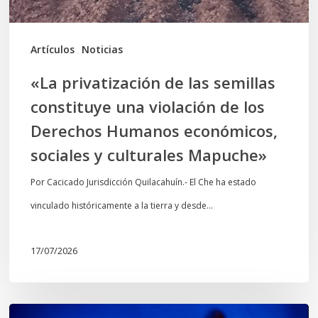
de
los
Artículos
Noticias
Derechos
«La privatización de las semillas
Humanos
constituye una violación de los
económicos,
Derechos Humanos económicos,
sociales
sociales y culturales Mapuche»
y
culturales
Por Cacicado Jurisdicción Quilacahuín.- El Che ha estado
Mapuche»
vinculado históricamente a la tierra y desde…
17/07/2026
Opinión: