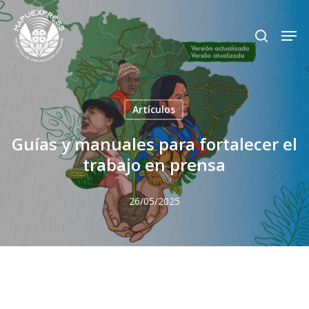
Skip
Men
search
to
Close
main
Menu
content
Artículos
Guías y manuales para fortalecer el
trabajo en prensa
26/05/2025