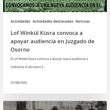
en
Juzgado
de
Actividades
Actividades destacadas
Noticias
Osorno
Lof Winkül Küsra convoca a
apoyar audiencia en Juzgado de
Osorno
El Lof Winkül Küsra convoca a apoyar nueva audiencia a
realizarse el día lunes 3…
01/08/2026
Chawrakawin: