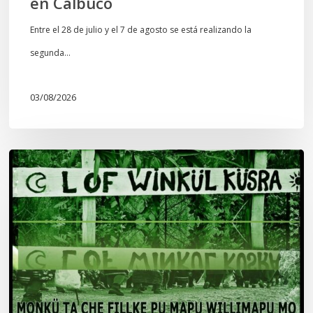
en Calbuco
Entre el 28 de julio y el 7 de agosto se está realizando la
segunda…
03/08/2026
Lof
Winkül
Küsra
convoca
a
apoyar
audiencia