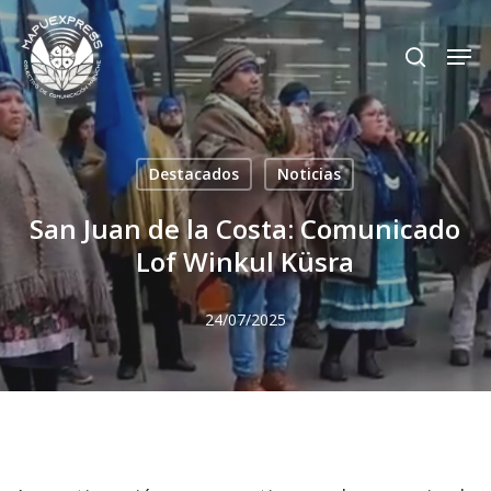
Skip
Men
search
to
Close
main
Menu
content
Destacados
Noticias
San Juan de la Costa: Comunicado
Lof Winkul Küsra
24/07/2025