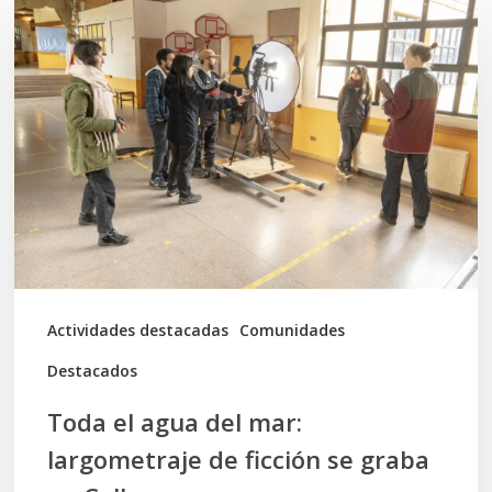
el
agua
del
mar:
largometraje
de
ficción
se
graba
Actividades destacadas
Comunidades
en
Destacados
Calbuco
Toda el agua del mar:
largometraje de ficción se graba