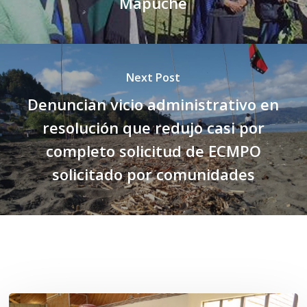
Mapuche
Next Post
Denuncian vicio administrativo en
resolución que redujo casi por
completo solicitud de ECMPO
solicitado por comunidades
Related Posts
Toda