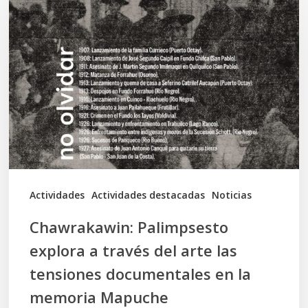
Palimpsesto
explora
a
través
del
arte
las
tensiones
documentales
Actividades
Actividades destacadas
Noticias
en
Chawrakawin: Palimpsesto
la
explora a través del arte las
memoria
tensiones documentales en la
Mapuche
memoria Mapuche