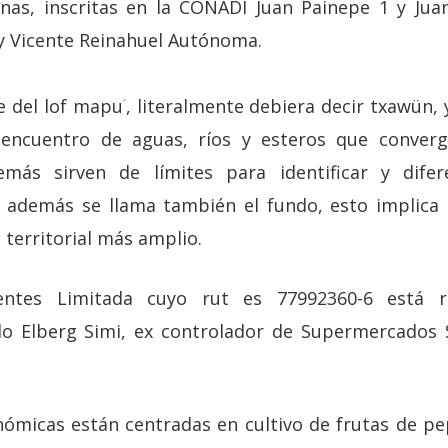
nas, inscritas en la CONADI Juan Painepe 1 y Juan
 y Vicente Reinahuel Autónoma.
 del lof mapu
, literalmente debiera decir txawün,
iii
l encuentro de aguas, ríos y esteros que conver
demás sirven de límites para identificar y difer
ún además se llama también el fundo, esto implic
 territorial más amplio.
ientes Limitada cuyo rut es 77992360-6 está r
o Elberg Simi, ex controlador de Supermercados Sa
nómicas están centradas en cultivo de frutas de pep