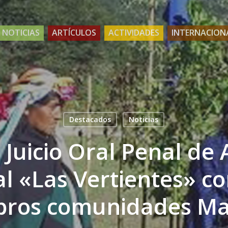
NOTICIAS
ARTÍCULOS
ACTIVIDADES
INTERNACION
Destacados
Noticias
 Juicio Oral Penal de 
al «Las Vertientes» co
ros comunidades M