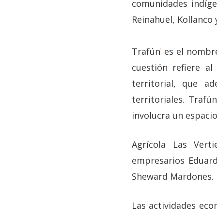
comunidades indíge
Reinahuel, Kollanco
Trafún
es el nombre
ii
cuestión refiere a
territorial, que a
territoriales. Traf
involucra un espacio
Agrícola Las Vert
empresarios Eduard
Sheward Mardones.
Las actividades eco