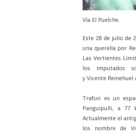
Vía El Puelche.
Este 28 de julio de 2
una querella por R
Las Vertientes Limi
los imputados 
y Vicente Reinehuel 
Trafun
es un espac
i
Panguipulli, a 77 
Actualmente el anti
los nombre de Vic