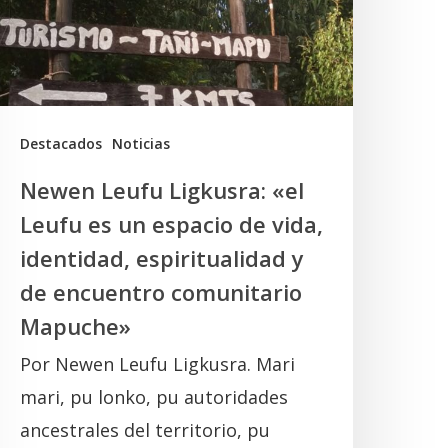
eufu
s
un
spacio
e
Destacados
Noticias
ida,
Newen Leufu Ligkusra: «el
dentidad,
Leufu es un espacio de vida,
spiritualidad
identidad, espiritualidad y
de encuentro comunitario
e
Mapuche»
ncuentro
Por Newen Leufu Ligkusra. Mari
omunitario
mari, pu lonko, pu autoridades
Mapuche»
ancestrales del territorio, pu