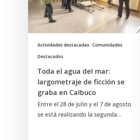
mar:
largometraje
de
ficción
se
Actividades destacadas
Comunidades
graba
Destacados
en
Toda el agua del mar:
Calbuco
largometraje de ficción se
graba en Calbuco
Entre el 28 de julio y el 7 de agosto
se está realizando la segunda…