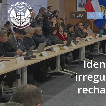
Skip
to
INICIO
INCHIÑ
main
content
Iden
irregu
recha