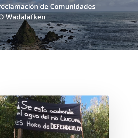
 reclamación de Comunidades
O Wadalafken
Newen
eufu
igkusra:
el