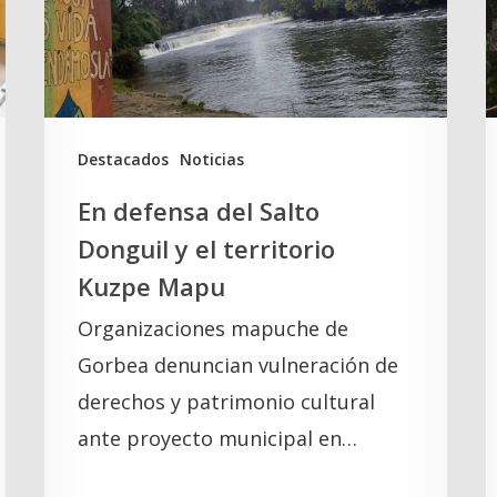
Donguil
L
y
e
el
territorio
e
Kuzpe
d
Destacados
Noticias
Mapu
v
En defensa del Salto
i
Donguil y el territorio
e
Kuzpe Mapu
y
Organizaciones mapuche de
d
Gorbea denuncian vulneración de
e
derechos y patrimonio cultural
c
ante proyecto municipal en…