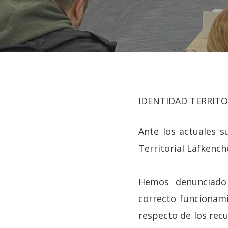
IDENTIDAD TERRITO
Ante los actuales s
Territorial Lafkenc
Hit enter to search or ESC to close
Hemos denunciado 
correcto funcionami
respecto de los rec