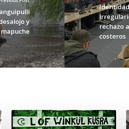
Previous Post
Identida
Panguipulli
irregular
esalojo y
rechazo a
s mapuche
costeros
Lof
C
Winkül
P