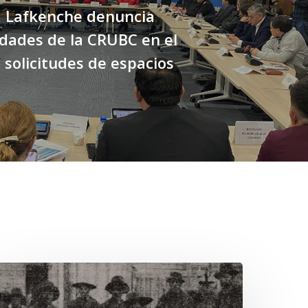
d Lafkenche denuncia
idades de la CRUBC en el
 solicitudes de espacios
hawrakawin:
alimpsesto