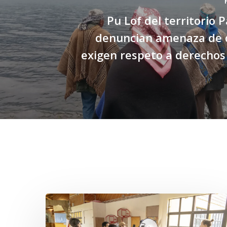
Pu Lof del territorio 
denuncian amenaza de d
exigen respeto a derecho
Related Posts
Toda
el