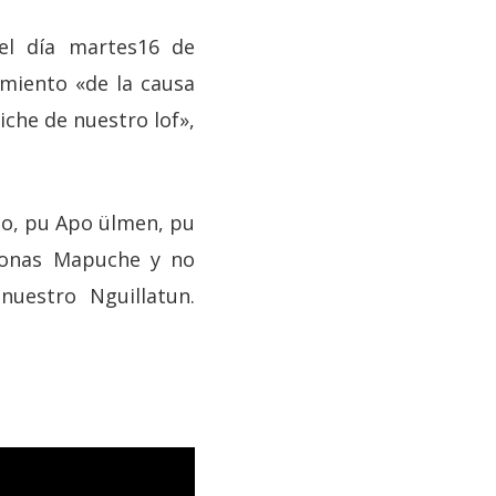
 el día martes16 de
eimiento «de la causa
che de nuestro lof»,
io, pu Apo ülmen, pu
rsonas Mapuche y no
uestro Nguillatun.