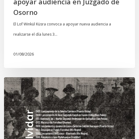
apoyar audiencia en Juzgado de
Osorno
El Lof Winkül Küsra convoca a apoyar nueva audiencia a
realizarse el día lunes 3…
01/08/2026
Chawrakawin:
Palimpsesto
explora
a
través
del