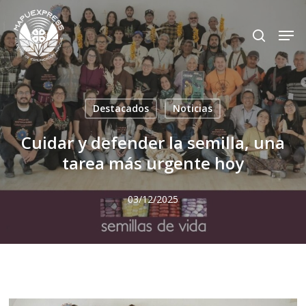
Skip
Men
search
to
Close
main
Menu
content
Destacados
Noticias
Cuidar y defender la semilla, una
tarea más urgente hoy
03/12/2025