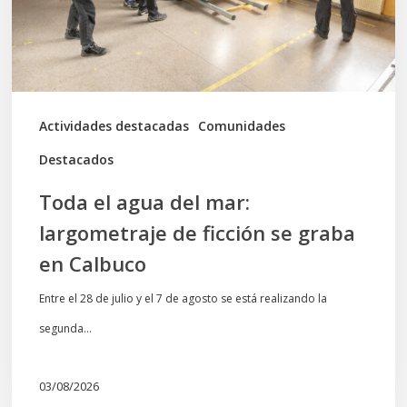
de
ficción
se
graba
Actividades destacadas
Comunidades
en
Destacados
Calbuco
Toda el agua del mar:
largometraje de ficción se graba
en Calbuco
Entre el 28 de julio y el 7 de agosto se está realizando la
segunda…
03/08/2026