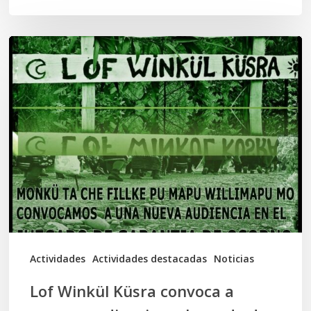
Lof
Winkül
Küsra
convoca
a
apoyar
audiencia
en
Juzgado
de
Actividades
Actividades destacadas
Noticias
Osorno
Lof Winkül Küsra convoca a