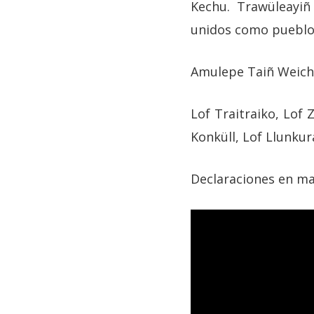
Kechu. Trawüleayi
unidos como puebl
Amulepe Taiñ Weic
Lof Traitraiko, Lof 
Konküll, Lof Llunkur
Declaraciones en ma