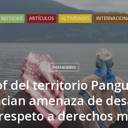
NOTICIAS
ARTÍCULOS
ACTIVIDADES
INTERNACION
Destacados
f del territorio Pangu
cian amenaza de desa
 respeto a derechos 