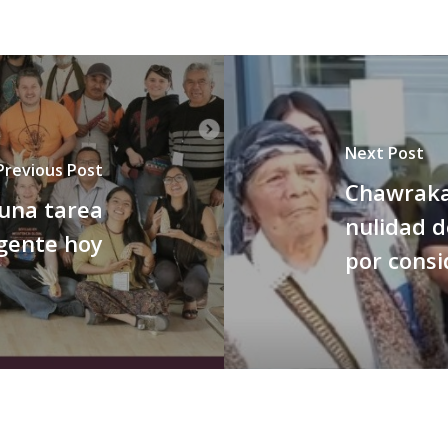
Next Post
Previous Post
Chawrakaw
 una tarea
nulidad d
gente hoy
por consi