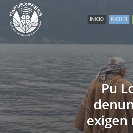
Skip
to
INICIO
INCHIÑ
main
content
Pu Lo
denun
exigen