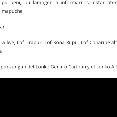
ñ pu peñi, pu lamngen a informarnos, estar ate
o mapuche.
han
Ziwilwe, Lof Trapür, Lof Kona Rupü, Lof Coñaripe al
a
punzungun del Lonko Genaro Caripan y el Lonko Alf