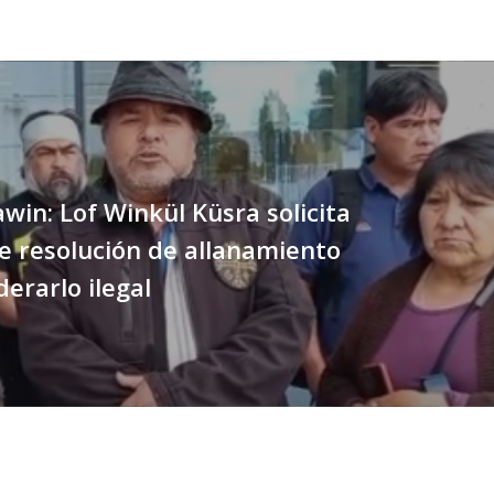
in: Lof Winkül Küsra solicita
e resolución de allanamiento
derarlo ilegal