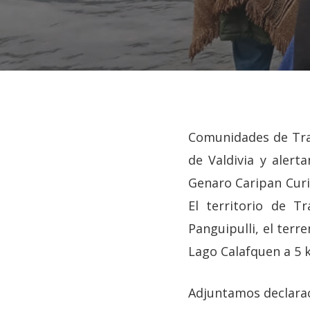
Comunidades de Trai
de Valdivia y alert
Genaro Caripan Curi
El territorio de T
Panguipulli, el terr
Lago Calafquen a 5 
Hit enter to search or ESC to close
Adjuntamos declarac